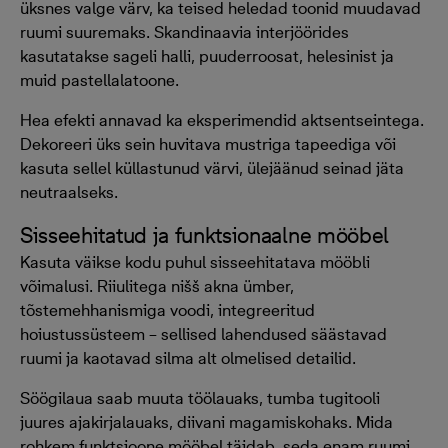
üksnes valge värv, ka teised heledad toonid muudavad
ruumi suuremaks. Skandinaavia interjöörides
kasutatakse sageli halli, puuderroosat, helesinist ja
muid pastellalatoone.
Hea efekti annavad ka eksperimendid aktsentseintega.
Dekoreeri üks sein huvitava mustriga tapeediga või
kasuta sellel küllastunud värvi, ülejäänud seinad jäta
neutraalseks.
Sisseehitatud ja funktsionaalne mööbel
Kasuta väikse kodu puhul sisseehitatava mööbli
võimalusi. Riiulitega nišš akna ümber,
tõstemehhanismiga voodi, integreeritud
hoiustussüsteem – sellised lahendused säästavad
ruumi ja kaotavad silma alt olmelised detailid.
Söögilaua saab muuta töölauaks, tumba tugitooli
juures ajakirjalauaks, diivani magamiskohaks. Mida
rohkem funktsioone mööbel täidab, seda enam ruumi