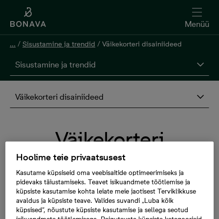
Menüü
...
/
Sisustamine ja trendid
/
Väikekorteri disainiideed
Sisustamine ja trendid
Väikekorteri disainiideed
Väikekorteri
Hoolime teie privaatsusest
disainiideed
Kasutame küpsiseid oma veebisaitide optimeerimiseks ja
pidevaks täiustamiseks. Teavet isikuandmete töötlemise ja
küpsiste kasutamise kohta leiate meie jaotisest Terviklikkuse
Kodu juures on kõige olulisem hubane õhkkond
avaldus ja küpsiste teave. Valides suvandi „Luba kõik
ja kodutunne ning mitte niivõrd see, kui palju
küpsised“, nõustute küpsiste kasutamise ja sellega seotud
isikuandmete töötlemisega. Paigutavate küpsiste kategooriaid