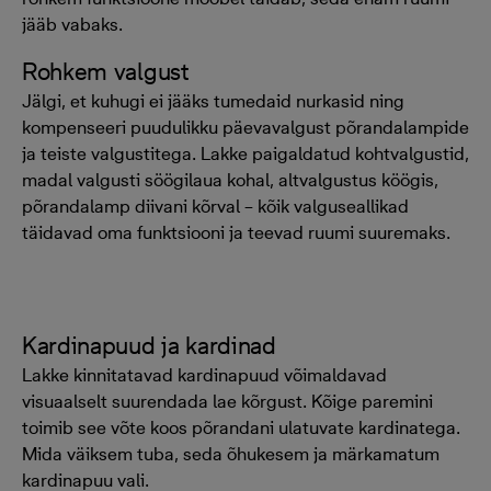
jääb vabaks.
Rohkem valgust
Jälgi, et kuhugi ei jääks tumedaid nurkasid ning
kompenseeri puudulikku päevavalgust põrandalampide
ja teiste valgustitega. Lakke paigaldatud kohtvalgustid,
madal valgusti söögilaua kohal, altvalgustus köögis,
põrandalamp diivani kõrval – kõik valguseallikad
täidavad oma funktsiooni ja teevad ruumi suuremaks.
Kardinapuud ja kardinad
Lakke kinnitatavad kardinapuud võimaldavad
visuaalselt suurendada lae kõrgust. Kõige paremini
toimib see võte koos põrandani ulatuvate kardinatega.
Mida väiksem tuba, seda õhukesem ja märkamatum
kardinapuu vali.