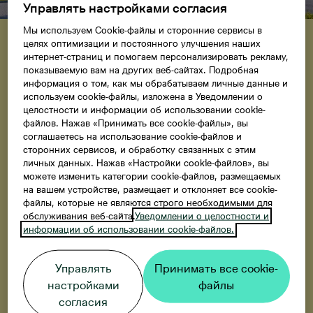
Управлять настройками согласия
Найдите новый дом в
Мы используем Cookie-файлы и сторонние сервисы в
целях оптимизации и постоянного улучшения наших
уютном и дружелюбном для
интернет-страниц и помогаем персонализировать рекламу,
показываемую вам на других веб-сайтах. Подробная
семьи Саку
информация о том, как мы обрабатываем личные данные и
используем cookie-файлы, изложена в Уведомлении о
Kirsiõue — это место, где дети могут безопасно
целостности и информации об использовании cookie-
файлов. Нажав «Принимать все cookie-файлы», вы
играть с соседскими ребятами, а всё необходимое
соглашаетесь на использование cookie-файлов и
находится в шаговой доступности. Окружённая
сторонних сервисов, и обработку связанных с этим
лесом среда, уютные дворы и современные дома
личных данных. Нажав «Настройки cookie-файлов», вы
создают идеальные условия для семьи, которая
можете изменить категории cookie-файлов, размещаемых
на вашем устройстве, размещает и отклоняет все cookie-
ищет спокойствие недалеко от города и ценит
файлы, которые не являются строго необходимыми для
удобное сообщение с центром Таллинна — дорога
обслуживания веб-сайта.
Уведомлении о целостности и
из Саку на машине или поезде занимает всего
информации об использовании cookie-файлов.
около 20 минут. Новые дома будут готовы в 2026
году. Ознакомьтесь с квартирами и стартовым
Управлять
Принимать все cookie-
предложением уже сегодня!
настройками
файлы
согласия