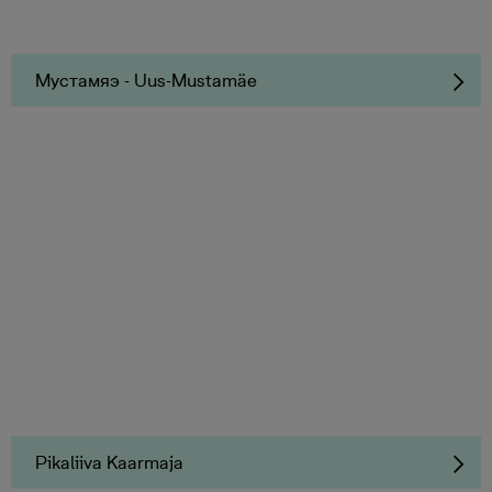
Мустамяэ - Uus-Mustamäe
Pikaliiva Kaarmaja