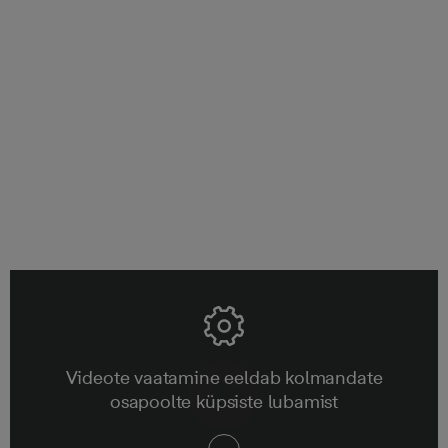
Pikaaegne kogemus
Bonava on loonud ainuüksi Eestis 3000 kodu. Oleme
eksperdid kvaliteetsete kodude ja õnnelike
naabruskondade loomisel.
Videote vaatamine eeldab kolmandate
osapoolte küpsiste lubamist