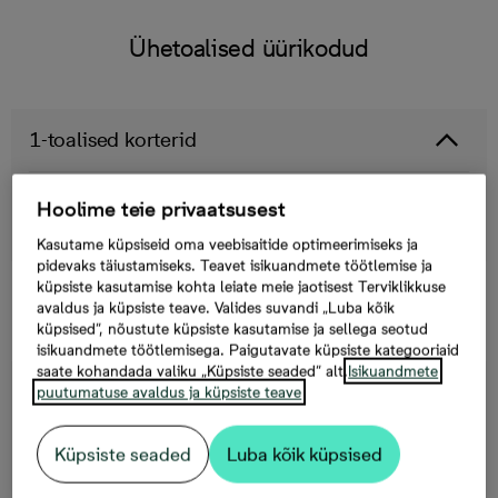
Ühetoalised üürikodud
1-toalised korterid
Aiandi 11/3-4 • Korrus 2/6 • Suurus 28,5 m² • Üür
Hoolime teie privaatsusest
530.-/kuus
Kasutame küpsiseid oma veebisaitide optimeerimiseks ja
pidevaks täiustamiseks. Teavet isikuandmete töötlemise ja
küpsiste kasutamise kohta leiate meie jaotisest Terviklikkuse
Kahetoalised üürikodud
avaldus ja küpsiste teave. Valides suvandi „Luba kõik
küpsised“, nõustute küpsiste kasutamise ja sellega seotud
isikuandmete töötlemisega. Paigutavate küpsiste kategooriaid
saate kohandada valiku „Küpsiste seaded“ alt.
Isikuandmete
2-toalised korterid
puutumatuse avaldus ja küpsiste teave
Küpsiste seaded
Luba kõik küpsised
Aiandi 11/1-23 • Korrus 5/8 • Suurus 40,7 m² •
Üür 639.-/kuus