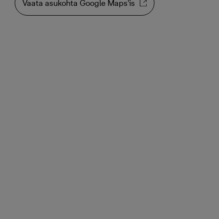
Vaata asukohta Google Maps'is
Uus kodu laenuvabalt
Oled uues üürikorteris esimene elanik. Kõik on uhiuus ja
värske ning saad nautida uusarenduses ja kaasaegses
elukeskkonnas elamist laenuvabalt.