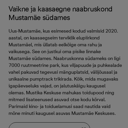
Vaikne ja kaasaegne naabruskond
Mustamäe südames
Uus-Mustamäe, kus esimesed kodud valmisid 2020.
aastal, on kaasaegseim terviklik elupiirkond
Mustamäel, mis üllatab eelkõige oma rahu ja
vaikusega. See on justkui oma pisike linnake
Mustamäe südames. Naabruskonna südameks on ligi
7000 ruutmeetrine park, kus viljapuude ja puhkealade
vahel pakuvad tegevusi mänguplatsid, välijõusaal ja
unikaalne pumptrack trikirada. Kõik, mida mugavaks
igapäevaeluks vajad, on jalutuskäigu kaugusel
olemas. Mustika Keskuse mahukas toidupood ning
mitmed lisateenused asuvad otse kodu kõrval.
Parimaid kino- ja toiduelamusi saad nautida vaid
mõne minuti kaugusel asuvas Mustamäe Keskuses.