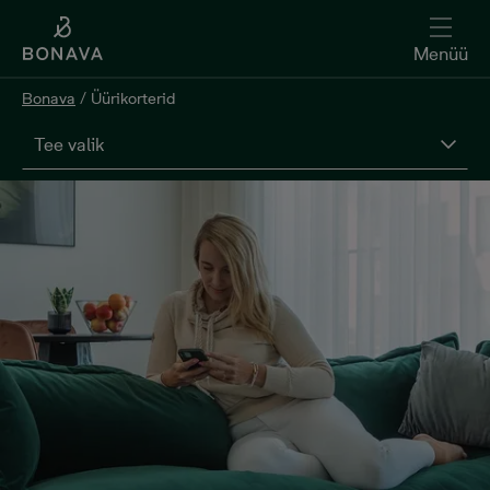
Menüü
Bonava
/
Üürikorterid
Tee valik