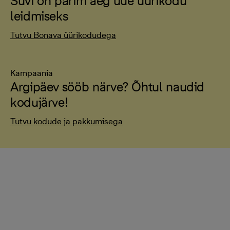
Suvi on parim aeg uue üürikodu
leidmiseks
Tutvu Bonava üürikodudega
Kampaania
Argipäev sööb närve? Õhtul naudid
kodujärve!
Tutvu kodude ja pakkumisega