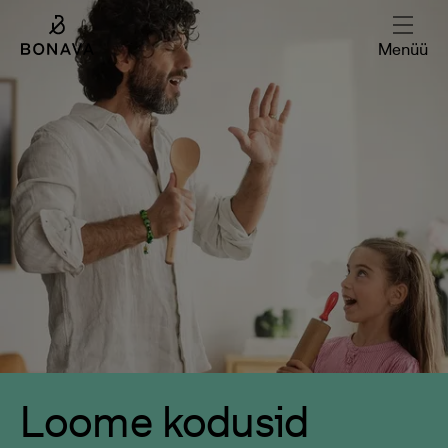
Menüü
Loome kodusid