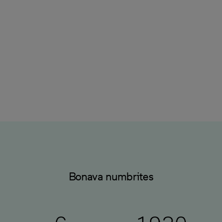
nutikas ning varustatud energiatõhusate lahendustega.
Tegeleme kodude ehitamisega juba alates
1930ndatest ning oleme uute kodude loomisel täpsed
ja põhjalikud. Võid meid usaldada.
Bonava numbrites