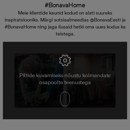
#BonavaHome
Meie klientide kaunid kodud on alati suureks
inspiratsiooniks. Märgi sotsiaalmeedias @BonavaEesti ja
#BonavaHome ning jaga ilusaid hetki oma uues kodus ka
teistega.
Piltide kuvamiseks nõustu kolmandate
osapoolte teenustega