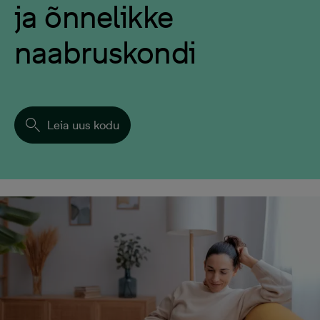
ja õnnelikke
naabruskondi
Leia uus kodu