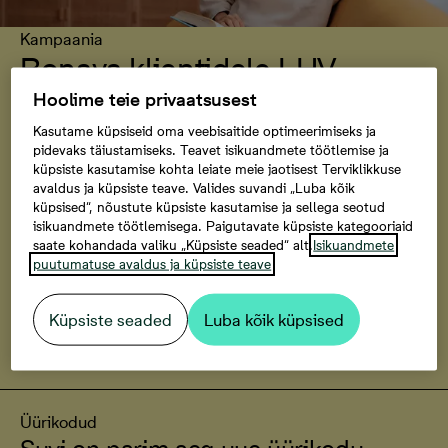
Kampaania
Bonava klientidele LHV
kodulaen
Hoolime teie privaatsusest
Kasutame küpsiseid oma veebisaitide optimeerimiseks ja
Eripakkumisena Bonava klientidele LHV-s: esmane
pidevaks täiustamiseks. Teavet isikuandmete töötlemise ja
laenupakkumine 24 tunni jooksul, 0 lepingutasu ja
küpsiste kasutamise kohta leiate meie jaotisest Terviklikkuse
avaldus ja küpsiste teave. Valides suvandi „Luba kõik
tasuta hinnang. Kui kodulaenu leping on sõlmitud enne
küpsised“, nõustute küpsiste kasutamise ja sellega seotud
01.11.2026, tasub Bonava sinu eest kodu
isikuandmete töötlemisega. Paigutavate küpsiste kategooriaid
müügilepingu notaritasu. Pakkumine kehtib kuni
saate kohandada valiku „Küpsiste seaded“ alt.
Isikuandmete
01.11.2026.
puutumatuse avaldus ja küpsiste teave
Küpsiste seaded
Luba kõik küpsised
Loe täpsemalt
Üürikodud