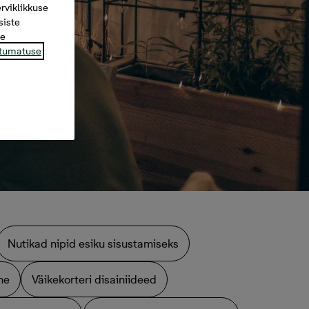
rviklikkuse
siste
te
tumatuse
Nutikad nipid esiku sisustamiseks
ne
Väikekorteri disainiideed