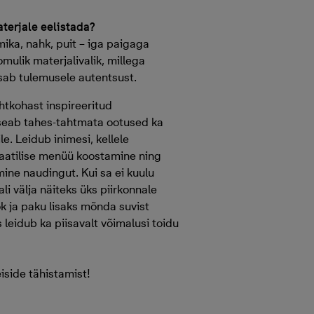
aterjale eelistada?
mika, nahk, puit – iga paigaga
mulik materjalivalik, millega
sab tulemusele autentsust.
htkohast inspireeritud
seab tahes-tahtmata ootused ka
ile. Leidub inimesi, kellele
aatilise menüü koostamine ning
ine naudingut. Kui sa ei kuulu
li välja näiteks üks piirkonnale
ok ja paku lisaks mõnda suvist
 leidub ka piisavalt võimalusi toidu
iside tähistamist!