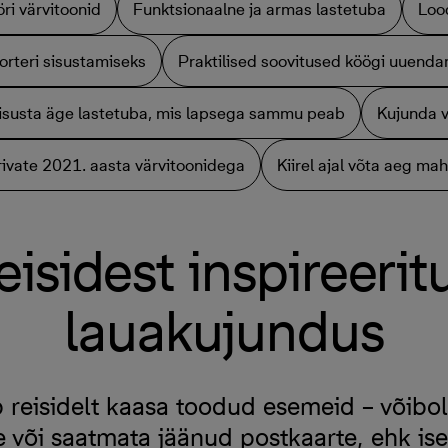
öri värvitoonid
Funktsionaalne ja armas lastetuba
Loo
orteri sisustamiseks
Praktilised soovitused köögi uuend
isusta äge lastetuba, mis lapsega sammu peab
Kujunda 
rivate 2021. aasta värvitoonidega
Kiirel ajal võta aeg ma
eisidest inspireerit
lauakujundus
 reisidelt kaasa toodud esemeid – võibol
e või saatmata jäänud postkaarte, ehk is