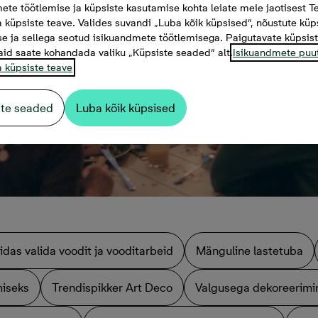
ete töötlemise ja küpsiste kasutamise kohta leiate meie jaotisest Te
a küpsiste teave. Valides suvandi „Luba kõik küpsised“, nõustute küp
e ja sellega seotud isikuandmete töötlemisega. Paigutavate küpsis
aid saate kohandada valiku „Küpsiste seaded“ alt.
Isikuandmete puu
a küpsiste teave
ste seaded
Luba kõik küpsised
idas valida voodit ja vooditarbeid
Mänguline lastetuba
miseks
Trendispikker Art Deco
Valgusega dekoreerimi