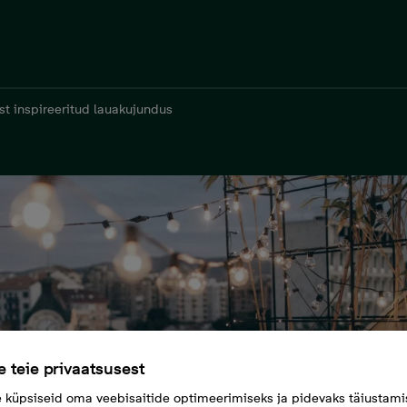
st inspireeritud lauakujundus
 teie privaatsusest
küpsiseid oma veebisaitide optimeerimiseks ja pidevaks täiustami