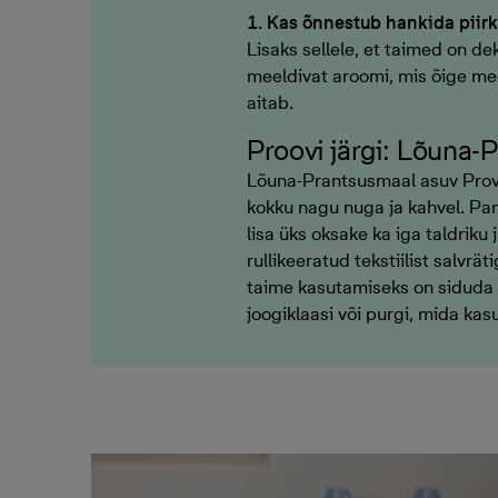
1. Kas õnnestub hankida piir
Lisaks sellele, et taimed on de
meeldivat aroomi, mis õige mee
aitab.
Proovi järgi: Lõuna
Lõuna-Prantsusmaal asuv Prove
kokku nagu nuga ja kahvel. Pan
lisa üks oksake ka iga taldriku
rullikeeratud tekstiilist salvrä
taime kasutamiseks on siduda 
joogiklaasi või purgi, mida ka