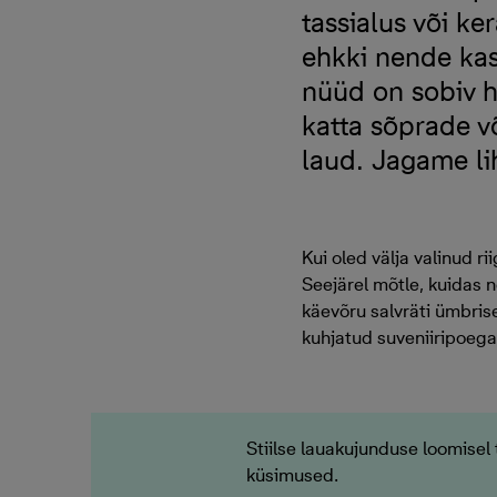
tassialus või ke
ehkki nende ka
nüüd on sobiv h
katta sõprade v
laud. Jagame lih
Kui oled välja valinud r
Seejärel mõtle, kuidas n
käevõru salvräti ümbrise
kuhjatud suveniiripoega
Stiilse lauakujunduse loomisel
küsimused.