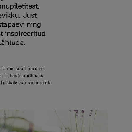
nupiletitest,
vikku. Just
stapäevi ning
 inspireeritud
 lähtuda.
d, mis sealt pärit on.
bib hästi laudlinaks,
ei hakkaks sarnanema üle