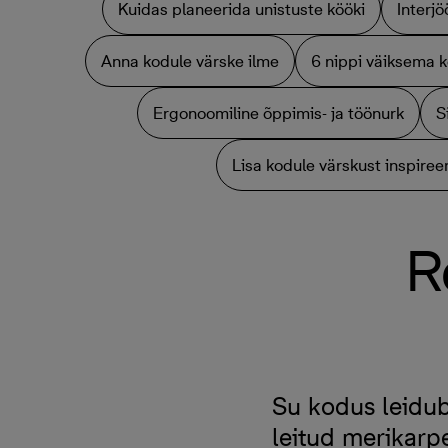
Kuidas planeerida unistuste kööki
Interjö
Anna kodule värske ilme
6 nippi väiksema k
Ergonoomiline õppimis- ja töönurk
S
Lisa kodule värskust inspiree
R
Su kodus leidub
leitud merikarp