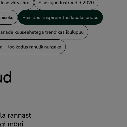
duse värvisära
Sisekujundustrendid 2020
amiseks
Reisidest inspireeritud lauakujundus
vanade kuuseehetega trendikas jõulupuu
ha — loo kodus rahulik nurgake
ud
la rannast
egi mõni