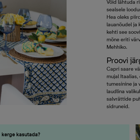
Võid lähtuda ri
sealsele loodu
Hea oleks piir
lauanõudel ja 
kehti see soov
mõne eriti vär
Mehhiko.
Proovi jär
Capri saare vä
mujal Itaalias,
tumesinine ja 
laudlina valikul
salvrättide puh
sidruneid.
n kerge kasutada?