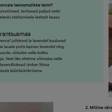
konnale iseloomulikke taimi?
koratiivsed, levitavad paljud neist
leolu tekitamisele leebelt kaasa
-Prantsusmaa
nce’i piirkond ja lavendel kuuluvad
e lauale potis kasvav lavendel ning
 juurde, sidudes selle kokku
tiga. Veel üks efektne võimalus selle
lavendlioksad ümber lihtsa
sutada küünlaümbrisena.
2. Milline vä