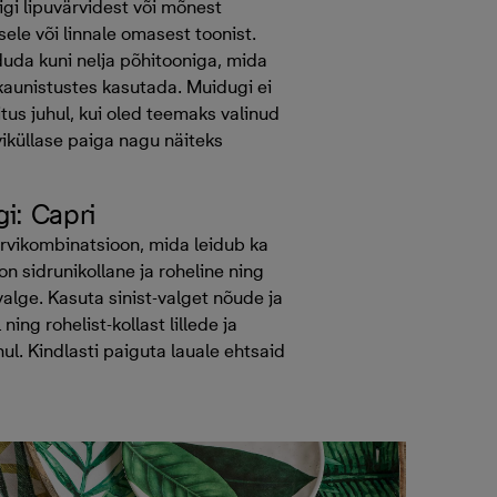
igi lipuvärvidest või mõnest
sele või linnale omasest toonist.
duda kuni nelja põhitooniga, mida
kaunistustes kasutada. Muidugi ei
itus juhul, kui oled teemaks valinud
viküllase paiga nagu näiteks
gi: Capri
rvikombinatsioon, mida leidub ka
 on sidrunikollane ja roheline ning
valge. Kasuta sinist-valget nõude ja
 ning rohelist-kollast lillede ja
ul. Kindlasti paiguta lauale ehtsaid