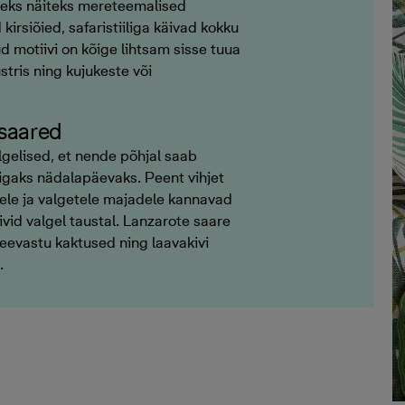
deks näiteks mereteemalised
irsiõied, safaristiiliga käivad kokku
d motiivi on kõige lihtsam sisse tuua
stris ning kujukeste või
 saared
gelised, et nende põhjal saab
igaks nädalapäevaks. Peent vihjet
ele ja valgetele majadele kannavad
vid valgel taustal. Lanzarote saare
evastu kaktused ning laavakivi
.