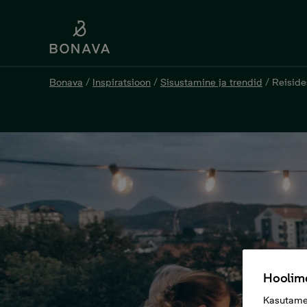
Bonava
/
Inspiratsioon
/
Sisustamine ja trendid
/
Reiside
Hoolime
Kasutame 