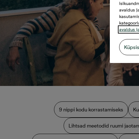
isikuandm
avaldus j
kasutamis
kategoori
avaldus j
Küpsi
9 nippi kodu korrastamiseks
Ku
Lihtsad meetodid ruumi jaota