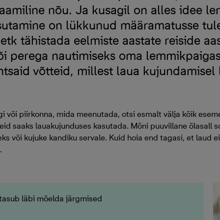
raamiline nõu. Ja kusagil on alles idee len
sutamine on lükkunud määramatusse tule
etk tähistada eelmiste aastate reiside aa
õi perega nautimiseks oma lemmikpaigast
tsaid võtteid, millest laua kujundamisel
iigi või piirkonna, mida meenutada, otsi esmalt välja kõik eseme
eid saaks lauakujunduses kasutada. Mõni puuvillane õlasall so
ks või kujuke kandiku servale. Kuid hoia end tagasi, et laud 
.
 tasub läbi mõelda järgmised