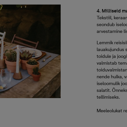
4. Milliseid m
Tekstiil, keraa
seondub iseloo
arvestamine li
Lemmik reisisi
lauakujundus 
toidule ja joog
valmistab tem
toiduvalmistam
nende hulka, va
iseloomulik jo
salatit. Õnneks
tellimiseks.
Meeleolukat re