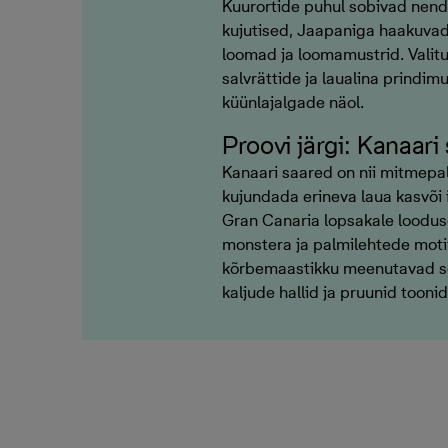
Kuurortide puhul sobivad nen
kujutised, Jaapaniga haakuvad k
loomad ja loomamustrid. Valitu
salvrättide ja laualina prindimu
küünlajalgade näol.
Proovi järgi: Kanaari
Kanaari saared on nii mitmepal
kujundada erineva laua kasvõi 
Gran Canaria lopsakale loodus
monstera ja palmilehtede motii
kõrbemaastikku meenutavad se
kaljude hallid ja pruunid toonid