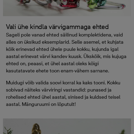
Vali ühe kindla värvigammaga ehted
Sageli pole vanad ehted säilinud komplektidena, vaid
alles on üksikud eksemplarid. Selle asemel, et kuhjata
kõik erinevad ehted ühele puule kokku, kujunda igal
aastal erinevat värvi kandev kuusk. Ükskõik, mis kujuga
ehted on, peaasi, et ühel aastal oleks kõigi
kasutatavate ehete toon enam-vähem sarnane.
Muidugi võib valida soovi korral ka kaks tooni. Kokku
sobivad näiteks värviringi vastandid: punased ja
rohelised ehted ühel aastal, sinised ja kuldsed teisel
aastal. Mänguruumi on lõputult!