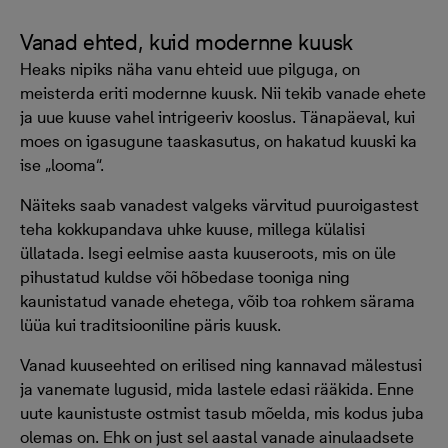
Vanad ehted, kuid modernne kuusk
Heaks nipiks näha vanu ehteid uue pilguga, on
meisterda eriti modernne kuusk. Nii tekib vanade ehete
ja uue kuuse vahel intrigeeriv kooslus. Tänapäeval, kui
moes on igasugune taaskasutus, on hakatud kuuski ka
ise „looma“.
Näiteks saab vanadest valgeks värvitud puuroigastest
teha kokkupandava uhke kuuse, millega külalisi
üllatada. Isegi eelmise aasta kuuseroots, mis on üle
pihustatud kuldse või hõbedase tooniga ning
kaunistatud vanade ehetega, võib toa rohkem särama
lüüa kui traditsiooniline päris kuusk.
Vanad kuuseehted on erilised ning kannavad mälestusi
ja vanemate lugusid, mida lastele edasi rääkida. Enne
uute kaunistuste ostmist tasub mõelda, mis kodus juba
olemas on. Ehk on just sel aastal vanade ainulaadsete