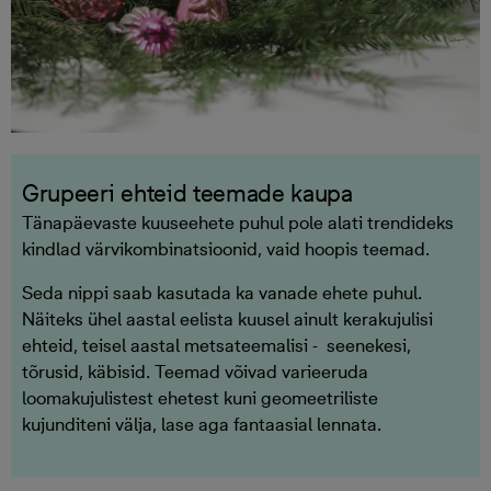
Grupeeri ehteid teemade kaupa
Tänapäevaste kuuseehete puhul pole alati trendideks
kindlad värvikombinatsioonid, vaid hoopis teemad.
Seda nippi saab kasutada ka vanade ehete puhul.
Näiteks ühel aastal eelista kuusel ainult kerakujulisi
ehteid, teisel aastal metsateemalisi - seenekesi,
tõrusid, käbisid. Teemad võivad varieeruda
loomakujulistest ehetest kuni geomeetriliste
kujunditeni välja, lase aga fantaasial lennata.