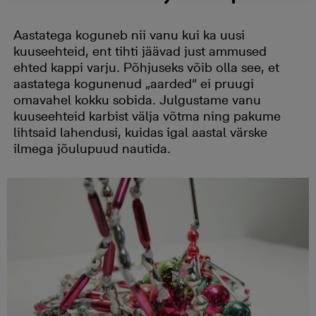
Aastatega koguneb nii vanu kui ka uusi
kuuseehteid, ent tihti jäävad just ammused
ehted kappi varju. Põhjuseks võib olla see, et
aastatega kogunenud „aarded“ ei pruugi
omavahel kokku sobida. Julgustame vanu
kuuseehteid karbist välja võtma ning pakume
lihtsaid lahendusi, kuidas igal aastal värske
ilmega jõulupuud nautida.