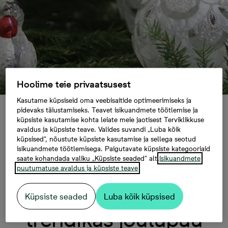
Hoolime teie privaatsusest
Kasutame küpsiseid oma veebisaitide optimeerimiseks ja
pidevaks täiustamiseks. Teavet isikuandmete töötlemise ja
Kujunda vanade kuuseehetega trendikas
küpsiste kasutamise kohta leiate meie jaotisest Terviklikkuse
jõulupuu
avaldus ja küpsiste teave. Valides suvandi „Luba kõik
küpsised“, nõustute küpsiste kasutamise ja sellega seotud
isikuandmete töötlemisega. Paigutavate küpsiste kategooriaid
saate kohandada valiku „Küpsiste seaded“ alt.
Isikuandmete
Kujunda vanade
puutumatuse avaldus ja küpsiste teave
kuuseehetega
Küpsiste seaded
Luba kõik küpsised
trendikas jõulupuu