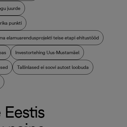
ogu juurde
ika punkti
a elamuarendusprojekti teise etapi ehitustööd
pas
Investortehing Uus-Mustamäel
used
Tallinlased ei soovi autost loobuda
 Eestis