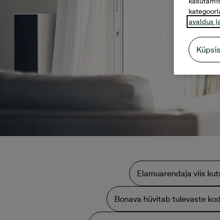
kasutamis
kategoori
avaldus j
Küpsi
Elamuarendaja viis kuts
Bonava hüvitab tulevaste ko