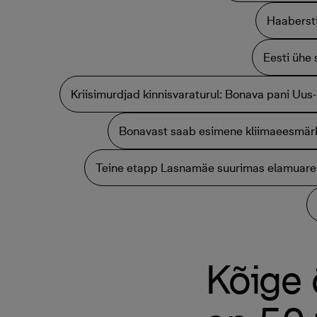
Haabersti
Eesti ühe
Kriisimurdjad kinnisvaraturul: Bonava pani Uus
Bonavast saab esimene kliimaeesmär
Teine etapp Lasnamäe suurimas elamuare
Kõige 