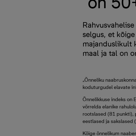
on 50+
Rahvusvahelise 
selgus, et kõig
majanduslikult 
maal ja tal on 
„Õnneliku naabruskonna 
koduturgudel elavate in
Õnnelikkuse indeks on 
võrrelda elanike rahulo
rootslased (81 punkti),
eestlased ja sakslased 
Kõige õnnelikum naaber 