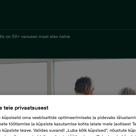
tis on 50+ vanuses maal elav naine
 teie privaatsusest
küpsiseid oma veebisaitide optimeerimiseks ja pidevaks täiustami
ete töötlemise ja küpsiste kasutamise kohta leiate meie jaotisest Te
a küpsiste teave. Valides suvandi „Luba kõik küpsised“, nõustute küp