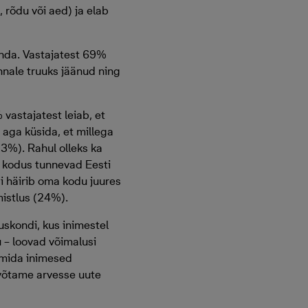
 rõdu või aed) ja elab
onda. Vastajatest 69%
nale truuks jäänud ning
 vastajatest leiab, et
aga küsida, et millega
73%). Rahul olleks ka
 kodus tunnevad Eesti
si häirib oma kodu juures
mistlus (24%).
skondi, kus inimestel
 – loovad võimalusi
 mida inimesed
 võtame arvesse uute