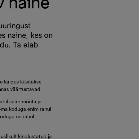
v naine
uuringust
s naine, kes on
du. Ta elab
le käigus küsitakse
nnas väärtustavad.
abil saab mõõta ja
 oma koduga enim rahul
koduga on rahul
slikult kindlustatud ja