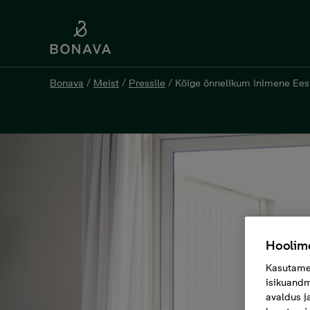
Bonava
/
Meist
/
Pressile
/
Kõige õnnelikum inimene Ees
Hoolime
Kasutame 
isikuandm
avaldus j