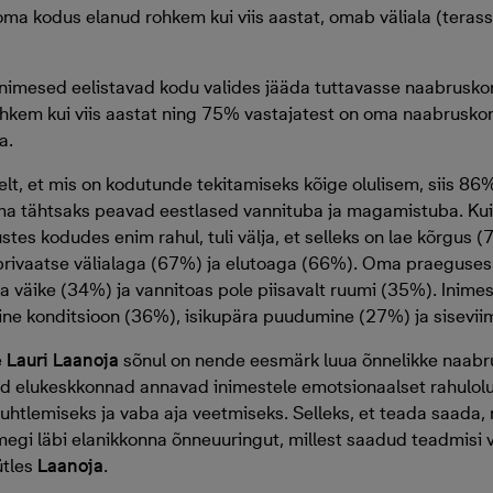
a kodus elanud rohkem kui viis aastat, omab väliala (terass,
et inimesed eelistavad kodu valides jääda tuttavasse naabrusk
hkem kui viis aastat ning 75% vastajatest on oma naabruskon
a.
elt, et mis on kodutunde tekitamiseks kõige olulisem, siis 86%
ma tähtsaks peavad eestlased vannituba ja magamistuba. Kui 
es kodudes enim rahul, tuli välja, et selleks on lae kõrgus (
ivaatse välialaga (67%) ja elutoaga (66%). Oma praeguses
ga väike (34%) ja vannitoas pole piisavalt ruumi (35%). Inime
ne konditsioon (36%), isikupära puudumine (27%) ja sisevii
e
Lauri Laanoja
sõnul on nende eesmärk luua õnnelikke naabru
kud elukeskkonnad annavad inimestele emotsionaalset rahulolu
htlemiseks ja vaba aja veetmiseks. Selleks, et teada saada,
megi läbi elanikkonna õnneuuringut, millest saadud teadmisi
ütles
Laanoja
.