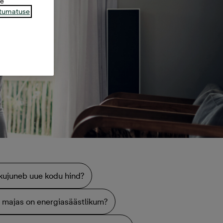
te
tumatuse
 kujuneb uue kodu hind?
 majas on energiasäästlikum?