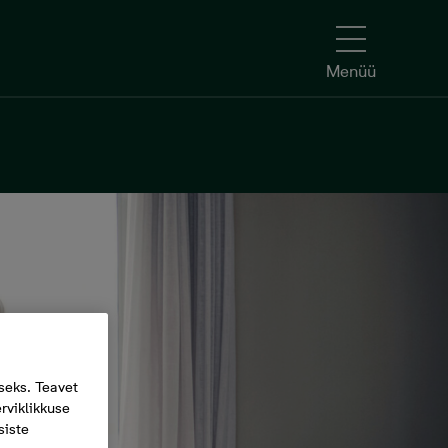
Menüü
seks. Teavet
rviklikkuse
siste