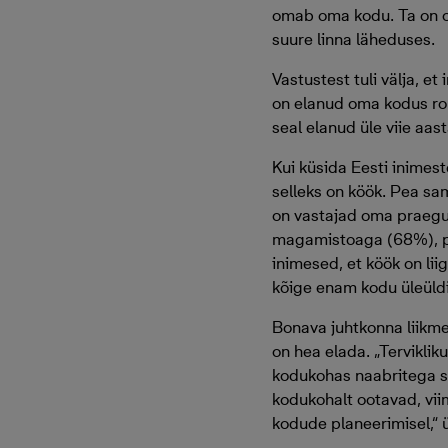
omab oma kodu. Ta on om
suure linna läheduses.
Vastustest tuli välja, 
on elanud oma kodus ro
seal elanud üle viie aast
Kui küsida Eesti inimest
selleks on köök. Pea sa
on vastajad oma praegust
magamistoaga (68%), pr
inimesed, et köök on lii
kõige enam kodu üleüldi
Bonava juhtkonna liikm
on hea elada. „Tervikli
kodukohas naabritega su
kodukohalt ootavad, vii
kodude planeerimisel,“ 