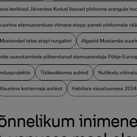
sse kerkivad Järveotsa Kodud lisavad piirkonna arengule ho
 suurima elamuarenduse viimane etapp paneb piirkonnale väär
-Mustamäel teise etapi nurgakivi
Algasid Mustamäe suurim
kide saavutamisele pühendunud elamuarendaja Põhja-Euroo
ndusprojektis
Töökeskkonna auhind
Nutikodu võimal
Kaunima kortermaja auhind
Habitare sisustusmess 2024
õnnelikum inimene