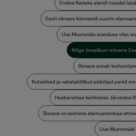
Endise Kadaka aiandi maadel laiu
Eesti viimase kümnendi suurim elamuar
Uus-Mustamäe arenduse viies et
Kõige õnnelikum inimene Ees
Bonava annab koduostjate
Kutselised ja vabatahtlikud päästjad panid en
Haaberstisse kerkivates Järveotsa 
Bonava on esimene elamuarenduse ettevõte 
Uus-Mustamäel s