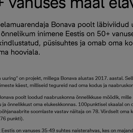
 vanuses maal ela
elamuarendaja Bonava poolt läbiviidud 
e õnnelikum inimene Eestis on 50+ vanuse
kindlustatud, püsisuhtes ja omab oma ko
oma hooviala.
uuring“ on projekt, millega Bonava alustas 2017. aastal. Sel
imeste käest, milliseid tegureid nad oma kodus ja naabrusko
Bonava poolt loodud naabruskonna õnnelikkuse mõõdik, mille 
lu ja õnnelikkust oma elukeskkonnas. 100punktisel skaalal on
 põhjanaabrite soomlaste vastav näitaja on 78. Võrdselt oma 
(76 punkti).
Eestis on vanuses 35-49 suhtes naisterahvas, kes on majandu