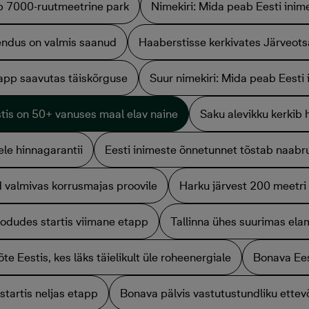
b 7000-ruutmeetrine park
Nimekiri: Mida peab Eesti inim
endus on valmis saanud
Haaberstisse kerkivates Järveots
app saavutas täiskõrguse
Suur nimekiri: Mida peab Eesti
tis on 50+ vanuses maal elav naine
Saku alevikku kerkib
le hinnagarantii
Eesti inimeste õnnetunnet tõstab naabr
d valmivas korrusmajas proovile
Harku järvest 200 meetri
Kodudes startis viimane etapp
Tallinna ühes suurimas ela
Eestis, kes läks täielikult üle roheenergiale
Bonava Ees
tartis neljas etapp
Bonava pälvis vastutustundliku ettev