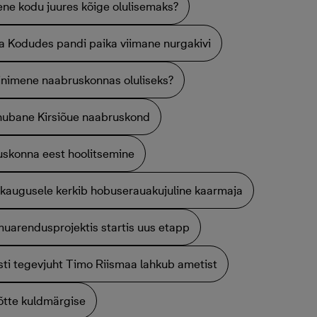
ene kodu juures kõige olulisemaks?
a Kodudes pandi paika viimane nurgakivi
 inimene naabruskonnas oluliseks?
 hubane Kirsiõue naabruskond
uskonna eest hoolitsemine
 kaugusele kerkib hobuserauakujuline kaarmaja
muarendusprojektis startis uus etapp
ti tegevjuht Timo Riismaa lahkub ametist
õtte kuldmärgise