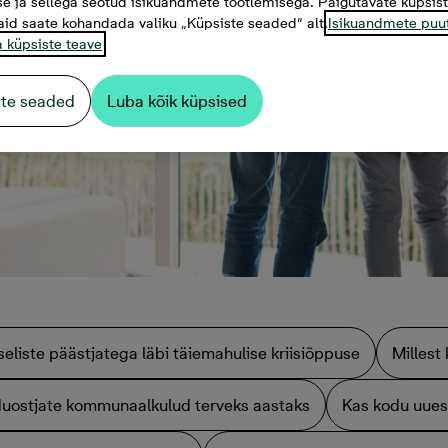
e ja sellega seotud isikuandmete töötlemisega. Paigutavate küpsis
aid saate kohandada valiku „Küpsiste seaded“ alt.
Isikuandmete puu
a küpsiste teave
ste seaded
Luba kõik küpsised
eliste päästjatega läbi täiemahulise kriisiõppuse
Millest
duostjate kommunaalkulud terveks aastaks
Kas kodu uues