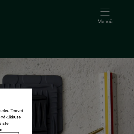
Menüü
seks. Teavet
rviklikkuse
siste
te