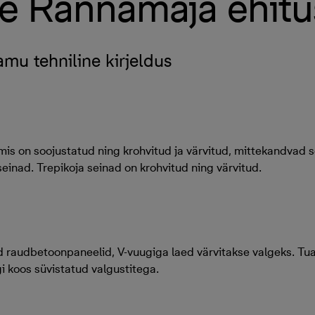
e Rannamaja ehitu
amu tehniline kirjeldus
mis on soojustatud ning krohvitud ja värvitud, mittekandvad s
einad. Trepikoja seinad on krohvitud ning värvitud.
 raudbetoonpaneelid, V-vuugiga laed värvitakse valgeks. Tua
i koos süvistatud valgustitega.