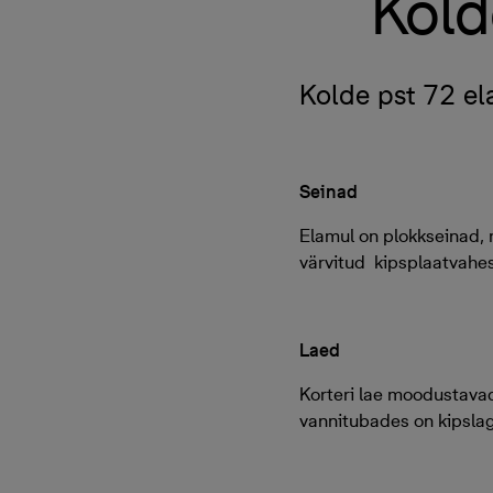
Kold
Kolde pst 72 el
Seinad
Elamul on plokkseinad, 
värvitud kipsplaatvahes
Laed
Korteri lae moodustavad
vannitubades on kipslag