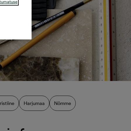
tumatuse
ristiine
Harjumaa
Nõmme