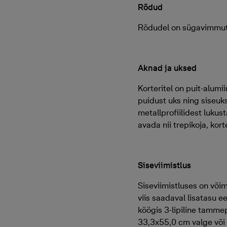
Rõdud
Rõdudel on sügavimmuta
Aknad ja uksed
Korteritel on puit-alum
puidust uks ning siseu
metallprofiilidest luku
avada nii trepikoja, kort
Siseviimistlus
Siseviimistluses on võim
viis saadaval lisatasu 
köögis 3-lipiline tamme
33,3x55,0 cm valge või 