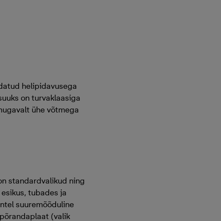
ndatud helipidavusega
suuks on turvaklaasiga
b mugavalt ühe võtmega
 on standardvalikud ning
 esikus, tubades ja
intel suuremõõduline
 põrandaplaat (valik