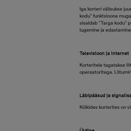
Iga korteri välisukse ju
kodu" funktsioone mugav
sisaldab "Targa kodu" põ
lugemine ja edastamine
Televisioon ja internet
Korteritele tagatakse l
operaatoritega. Liitumi
Läbipääsud ja signalis
Kõikides korterites on 
Üldine