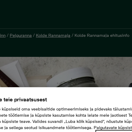
inn
/
Pelguranna
/
Kolde Rannamaja
/
Kolde Rannamaja ehitusinfo
 teie privaatsusest
küpsiseid oma veebisaitide optimeerimiseks ja pidevaks täiustami
ete töötlemise ja küpsiste kasutamise kohta leiate meie jaotisest Te
a küpsiste teave. Valides suvandi „Luba kõik küpsised“, nõustute küp
e ja sellega seotud isikuandmete töötlemisega. Paigutavate küpsis