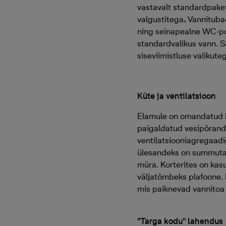
vastavalt standardpaket
valgustitega
.
Vannituba
ning seinapealne WC-pott
standardvalikus vann. S
siseviimistluse valikut
Küte ja ventilatsioon
Elamule on omandatud B
paigaldatud vesipõranda
ventilatsiooniagregaadi
ülesandeks on summutada
müra. Korterites on kas
väljatõmbeks plafoone. 
mis paiknevad vannitoa 
"Targa kodu" lahendus