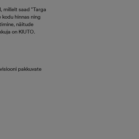
, millelt saad "Targa
e kodu hinnas ning
timine, näitude
kkuja on KIUTO.
evisiooni pakkuvate