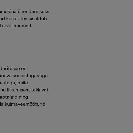
esumasina ühendamiseks
ud korterites sisaldub
 Tutvu lähemalt
teritesse on
ikneva soojustagastiga
jatega, mille
u liikumisest tekkivat
aotajaid ning
 ja külmaveemõõturid,