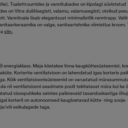
ile). Tualettruumides ja vannitubades on kipslagi süvistatud
des on Vitra duššisegisti, valamu, valamusegisti, otsikud p
. Vannitoale lisab elegantsust minimalistlik renntrapp. Valit
anitaarkeraamika on valge, sanitaartehnika viimistlus kroom.
ega
siin.
-energiaklass. Maja köetakse linna kaugküttesüsteemist, kor
küte. Korterite ventilatsioon on lahendatud igas korteris pa
ga. Kõik ventilatsioonisüsteemid on varustatud mürasummuta
 nii ventilatsiooni seadmete poolt tekitatavat müra kui ka õh
utatud sissepuhkeks seintes paiknevaid tasanduskastiga õhuj
Igal korteril on autonoomsed kaugloetavad kütte- ning sooja-
ja/või esikulagede taga.