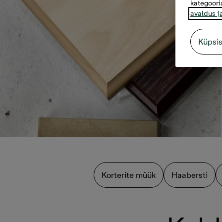
kategoori
avaldus j
Küpsi
Korterite müük
Haabersti