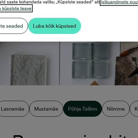
aid saate kohandada valiku „Küpsiste seaded“ alt.
Isikuandmete puu
a küpsiste teave
ste seaded
Luba kõik küpsised
Lasnamäe
Mustamäe
Põhja-Tallinn
Nõmme
K