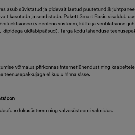
ures asub süvistatud ja pidevalt laetud puutetundlik juhtpaneel
alt kasutada ja seadistada. Pakett Smart Basic sisaldub uu
hifunktsioone (videofono süsteem, kütte ja ventilatsiooni juh
, kiipidega üldläbipääsud). Targa kodu lahenduse teenusepa
iitumise võimalus piirkonnas internetiühendust ning kaabeltel
ne teenusepakkujaga ei kuulu hinna sisse.
atsioon
videofono lukusüsteem ning valvesüsteemi valmidus.