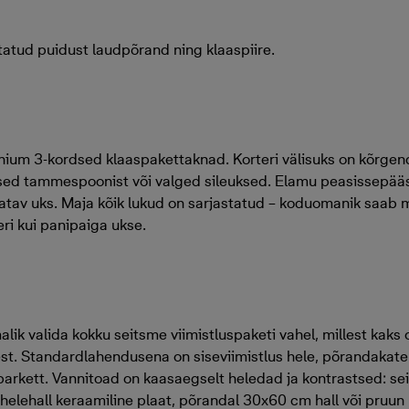
tud puidust laudpõrand ning klaaspiire.
iinium 3-kordsed klaaspakettaknad. Korteri välisuks on kõrge
ksed tammespoonist või valged sileuksed. Elamu peasissepää
statav uks. Maja kõik lukud on sarjastatud – koduomanik saa
eri kui panipaiga ukse.
alik valida kokku seitsme viimistluspaketi vahel, millest kaks
eest. Standardlahendusena on siseviimistlus hele, põrandakate
parkett. Vannitoad on kaasaegselt heledad ja kontrastsed: se
helehall keraamiline plaat, põrandal 30x60 cm hall või pruun