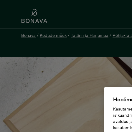
Bonava
/
Kodude müük
/
Tallinn ja Harjumaa
/
Põhja-Tall
Hoolime
Kasutame 
isikuandm
avaldus j
kasutamis