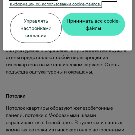
информации об использовании cookie-файлов.
Техническое описание жилого дома по
адресу Колде пуйестеэ, 72
Управлять
Принимать все cookie-
настройками
файлы
Стены
согласия
Стены жилого дома сложены из блоков, утеплены,
оштукатурены и окрашены, внутренние ненесущие
стены представляют собой перегородки из
гипсокартона на металлическом каркасе. Стены
подъезда оштукатурены и окрашены.
Потолки
Потолок квартиры образуют железобетонные
панели, потолки с V-образными швами
окрашиваются в белый цвет. В туалетах и ванных
комнатах потолки из гипсокартона с встроенными