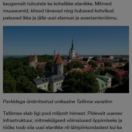
kaugemalt tulnutele ka kohalikke elanikke. Mitmed
muuseumid, kitsad tänavad ning hubased kohvikud
pakuvad ikka ja jälle uusi elamusi ja avastamisrõõmu.
Parkidega ümbritsetud unikaalne Tallinna vanalinn
Tallinnas elab ligi pool miljonit inimest. Pidevalt uuenev
infrastruktuur, mitmekülgsed võimalused õppimiseks ja
tööks toob siia uusi elanikke nii lähipiirkondadest kui ka