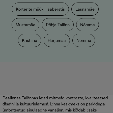
Korterite müük Haaberstis
Lasnamäe
Mustamäe
Põhja-Tallinn
Nõmme
Kristiine
Harjumaa
Nõmme
Pealinnas Tallinnas leiad mitmeid kontraste, kvaliteetsed
disaini ja kultuurielamusi. Linna keskmeks on parkidega
ümbritsetud ainulaadne vanalinn, mis köidab lisaks