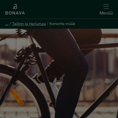
Menüü
...
/
Tallinn ja Harjumaa
/
Korterite müük