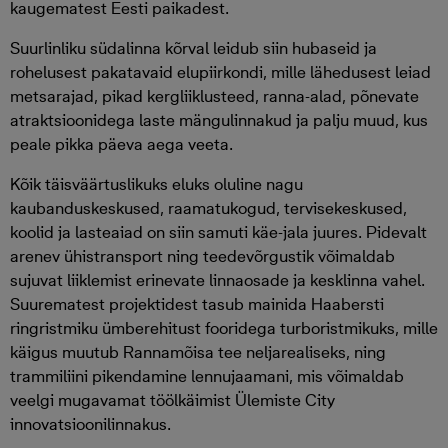
kaugematest Eesti paikadest.
Suurlinliku südalinna kõrval leidub siin hubaseid ja
rohelusest pakatavaid elupiirkondi, mille lähedusest leiad
metsarajad, pikad kergliiklusteed, ranna-alad, põnevate
atraktsioonidega laste mängulinnakud ja palju muud, kus
peale pikka päeva aega veeta.
Kõik täisväärtuslikuks eluks oluline nagu
kaubanduskeskused, raamatukogud, tervisekeskused,
koolid ja lasteaiad on siin samuti käe-jala juures. Pidevalt
arenev ühistransport ning teedevõrgustik võimaldab
sujuvat liiklemist erinevate linnaosade ja kesklinna vahel.
Suurematest projektidest tasub mainida Haabersti
ringristmiku ümberehitust fooridega turboristmikuks, mille
käigus muutub Rannamõisa tee neljarealiseks, ning
trammiliini pikendamine lennujaamani, mis võimaldab
veelgi mugavamat töölkäimist Ülemiste City
innovatsioonilinnakus.