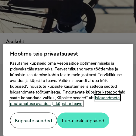
Asukoht
Korterite müük
Hoolime teie privaatsusest
Kasutame küpsiseid oma veebisaitide optimeerimiseks ja
pidevaks täiustamiseks. Teavet isikuandmete töötlemise ja
küpsiste kasutamise kohta leiate meie jaotisest Terviklikkuse
avaldus ja küpsiste teave. Valides suvandi „Luba kõik
Korterite müük Tallinnas
küpsised“, nõustute küpsiste kasutamise ja sellega seotud
isikuandmete töötlemisega. Paigutavate küpsiste kategooriaid
saate kohandada valiku „Küpsiste seaded“ alt.
Isikuandmete
Bonava loob uusi kodusid Tallinnas ja lähiümbruses.
puutumatuse avaldus ja küpsiste teave
Kas otsid moodsat linnakorterit kesklinna veerel või
soovid avarat perekorterit kaasaegses ja uues
Küpsiste seaded
Luba kõik küpsised
elukeskkonnas? Siit leiad parima valiku igaks
eluetapiks.