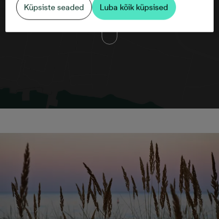
osapoolte küpsiste lubamist
Küpsiste seaded
Luba kõik küpsised