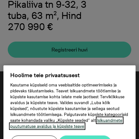
Pikaliiva tn 9-32, 3
tuba, 63 m², Hind
270 990 €
Registreeri huvi
Hoolime teie privaatsusest
Kasutame küpsiseid oma veebisaitide optimeerimiseks ja
pidevaks täiustamiseks. Teavet isikuandmete töötlemise ja
küpsiste kasutamise kohta leiate meie jaotisest Terviklikkuse
avaldus ja küpsiste teave. Valides suvandi „Luba kõik
küpsised“, nõustute küpsiste kasutamise ja sellega seotud
isikuandmete töötlemisega. Paigutavate küpsiste kategooriaid
saate kohandada valiku „Küpsiste seaded“ alt.
Isikuandmete
puutumatuse avaldus ja küpsiste teave
Kaardi kuvamine eeldab kolmandate