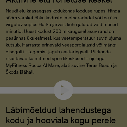
Naudi elu kaasaegses kodukohas looduse rüpes. Hinga
sõõm värsket õhku kodustel metsaradadel või tee üks
virgutav suplus Harku järves, kuhu jalutad vaid mõned
minutid. Uuest kodust 200 m kaugusel asuv rand on
pealinnas üks esimesi, kus veetemperatuur suviti ujuma
kutsub. Harrasta erinevaid veespordialasid või mängi
discgolfi – tegemist jagub aastaringselt. Piirkonda
rikastavad ka mitmed spordikeskused – ujulaga
MyFitness Rocca Al Mare, alati suvine Teras Beach ja
Škoda jäähall.
Läbimõeldud lahendustega
kodu ja hooviala kogu perele