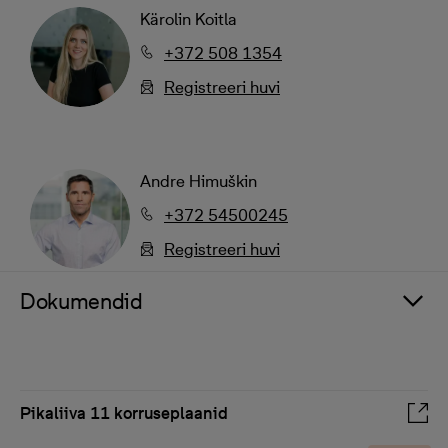
Kärolin Koitla
+372 508 1354
Registreeri huvi
Andre Himuškin
+372 54500245
Registreeri huvi
Dokumendid
Pikaliiva 11 korruseplaanid