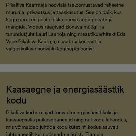
Pikaliiva Kaarmaja hooviala iseloomustavad reljeefne
muruala, privaatsus ja taaskasutus. See on paik, kus
kogu perel on peale pikka päeva aega puhata ja
mängida. Videos räägivad Bonava müügi- ja
turundusjuht Lauri Laanoja ning maastikuarhitekt Eda
Vane Pikaliiva Kaarmaja naabruskonnast ja
valgusküllase hooviala kontseptsioonist.
Kaasaegne ja energiasäästlik
kodu
Pikaliiva kortermajad teevad energiasäästlikuks ja
kaasaegseks päikesepaneelid ning nutikodu lahendus,
mis võimaldab juhtida kodu kütet nii kodus asuvalt
juhtpaneelilt kui nutiseadme äpist. Elamule