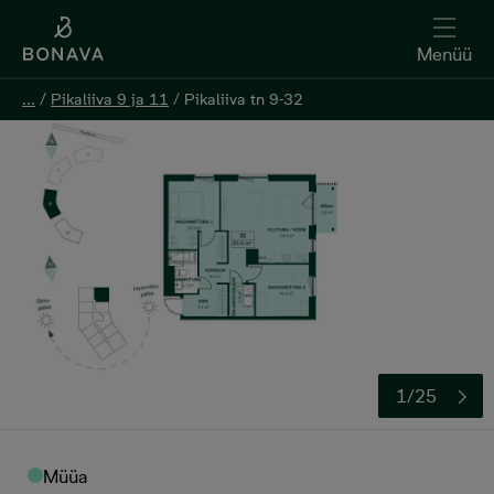
Menüü
Menüü
...
...
/
/
Pikaliiva 9 ja 11
Pikaliiva 9 ja 11
/
/
Pikaliiva tn 9-32
Pikaliiva tn 9-32
Registreeri huvi
1/25
Müüa