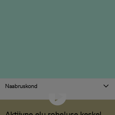
Naabruskond
Aktiivne elu roheluse keskel