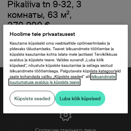
Pikaliiva tn 9-32, 3
комнаты, 63 м²,
270 990 €
Hoolime teie privaatsusest
Kasutame küpsiseid oma veebisaitide optimeerimiseks ja
Oставить контактную информацию
pidevaks täiustamiseks. Teavet isikuandmete töötlemise ja
küpsiste kasutamise kohta leiate meie jaotisest Terviklikkuse
avaldus ja küpsiste teave. Valides suvandi „Luba kõik
küpsised“, nõustute küpsiste kasutamise ja sellega seotud
isikuandmete töötlemisega. Paigutavate küpsiste kategooriaid
saate kohandada valiku „Küpsiste seaded“ alt.
Isikuandmete
puutumatuse avaldus ja küpsiste teave
Küpsiste seaded
Luba kõik küpsised
Согласие третьего лица