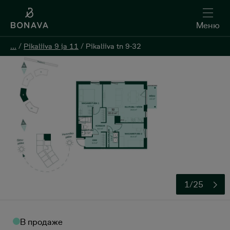
Меню
Меню
...
...
/
/
Pikaliiva 9 ja 11
Pikaliiva 9 ja 11
/
/
Pikaliiva tn 9-32
Pikaliiva tn 9-32
Oставить контактную информацию
1/25
В продаже