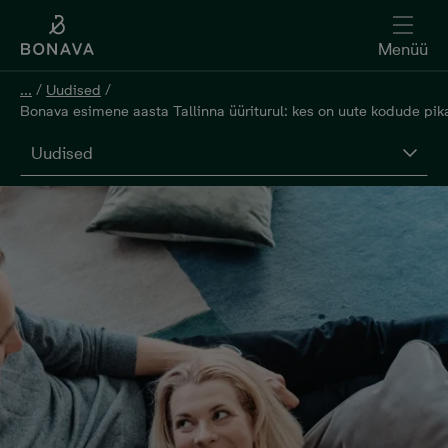
Menüü
...
/
Uudised
/
Bonava esimene aasta Tallinna üüriturul: kes on uute kodude pika
Uudised