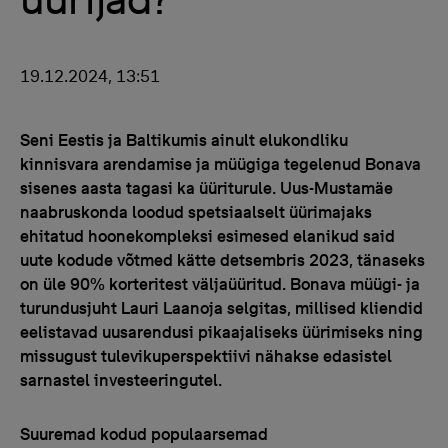
19.12.2024, 13:51
Seni Eestis ja Baltikumis ainult elukondliku
kinnisvara arendamise ja müügiga tegelenud Bonava
sisenes aasta tagasi ka üüriturule. Uus-Mustamäe
naabruskonda loodud spetsiaalselt üürimajaks
ehitatud hoonekompleksi esimesed elanikud said
uute kodude võtmed kätte detsembris 2023, tänaseks
on üle 90% korteritest väljaüüritud. Bonava müügi- ja
turundusjuht Lauri Laanoja selgitas, millised kliendid
eelistavad uusarendusi pikaajaliseks üürimiseks ning
missugust tulevikuperspektiivi nähakse edasistel
sarnastel investeeringutel.
Suuremad kodud populaarsemad