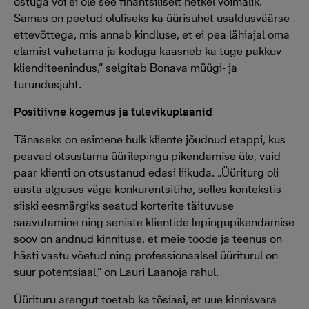
ostuga või ei ole see finantsiliselt hetkel võimalik.
Samas on peetud oluliseks ka üürisuhet usaldusväärse
ettevõttega, mis annab kindluse, et ei pea lähiajal oma
elamist vahetama ja koduga kaasneb ka tuge pakkuv
klienditeenindus,“ selgitab Bonava müügi- ja
turundusjuht.
Positiivne kogemus ja tulevikuplaanid
Tänaseks on esimene hulk kliente jõudnud etappi, kus
peavad otsustama üürilepingu pikendamise üle, vaid
paar klienti on otsustanud edasi liikuda. „Üüriturg oli
aasta alguses väga konkurentsitihe, selles kontekstis
siiski eesmärgiks seatud korterite täituvuse
saavutamine ning seniste klientide lepingupikendamise
soov on andnud kinnituse, et meie toode ja teenus on
hästi vastu võetud ning professionaalsel üüriturul on
suur potentsiaal,“ on Lauri Laanoja rahul.
Üürituru arengut toetab ka tõsiasi, et uue kinnisvara