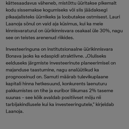
kättesaadavus väheneb, mistõttu üüritakse pikemalt
kodu sissemakse kogumiseks või siis jäädaksegi
pikaajalisteks üürnikeks ja loobutakse ostmisest. Lauri
Laanoja sõnul on vaid aja küsimus, kui ka meie
kinnisvaraturul on üürikinnisvara osakaal üle 30%, nagu
see on teistes arenenud riikides.
Investeeringuna on institutsionaalne üürikinnisvara
Bonava jaoks ka edaspidi atraktiivne. „Oluliseks
eelduseks järgmiste investeerinute planeerimisel on
majanduse taastumine, nagu analüütikud ka
prognoosinud on. Samuti määrab tulevikuplaane
kapitali hinna hetkesuund, konkurents laenuturu
pakkumistes on tihe ja euribor liikumas 2% taseme
suunas – see kõik avaldab positiivset mõju nii
tarbijakindlusele kui ka investeeringutele,“ kirjeldab
Laanoja.