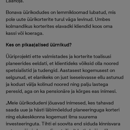
Laanoja.
Bonava üürikodudes on lemmikloomad lubatud, mis
pole uute üürikorterite turul väga levinud. Umbes
kolmandikus korterites elavadki kliendid koos oma
kassi või koeraga.
Kes on pikaajalised üürnikud?
Üüriprojekti ette valmistades ja korterite toalisusi
planeerides eeldati, et klientideks võiksid olla noored
spetsialistid ja tudengid. Aastasest kogemusest on
selgunud, et elanikeks on just iseseisvasse ellu astunud
ja kodust välja kolinud noored ning palju lastega
peresid, aga on ka pensionäre ja kõrges eas inimesi.
„Meie üürikodudeni jõuavad inimesed, kes tahavad
saada uue ja hästi läbimõeldud planeeringuga korteri
ning elukeskkonna kogemust ilma suurema
investeeringuta. Tihti ei soovita end siduda kinnisvara