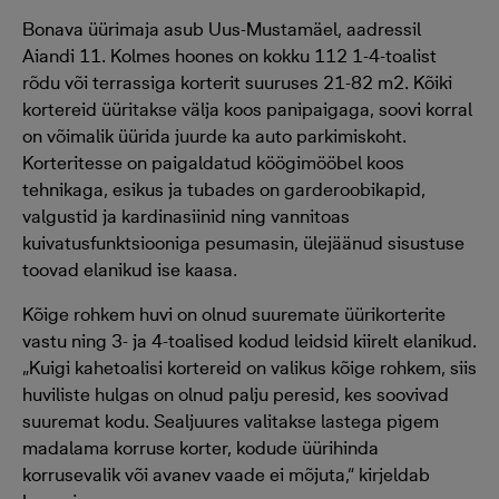
Bonava üürimaja asub Uus-Mustamäel, aadressil
Aiandi 11. Kolmes hoones on kokku 112 1-4-toalist
rõdu või terrassiga korterit suuruses 21-82 m2. Kõiki
kortereid üüritakse välja koos panipaigaga, soovi korral
on võimalik üürida juurde ka auto parkimiskoht.
Korteritesse on paigaldatud köögimööbel koos
tehnikaga, esikus ja tubades on garderoobikapid,
valgustid ja kardinasiinid ning vannitoas
kuivatusfunktsiooniga pesumasin, ülejäänud sisustuse
toovad elanikud ise kaasa.
Kõige rohkem huvi on olnud suuremate üürikorterite
vastu ning 3- ja 4-toalised kodud leidsid kiirelt elanikud.
„Kuigi kahetoalisi kortereid on valikus kõige rohkem, siis
huviliste hulgas on olnud palju peresid, kes soovivad
suuremat kodu. Sealjuures valitakse lastega pigem
madalama korruse korter, kodude üürihinda
korrusevalik või avanev vaade ei mõjuta,“ kirjeldab