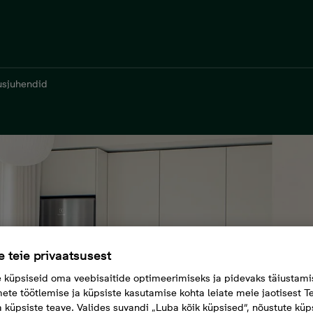
usjuhendid
 teie privaatsusest
küpsiseid oma veebisaitide optimeerimiseks ja pidevaks täiustami
ete töötlemise ja küpsiste kasutamise kohta leiate meie jaotisest Te
a küpsiste teave. Valides suvandi „Luba kõik küpsised“, nõustute küp