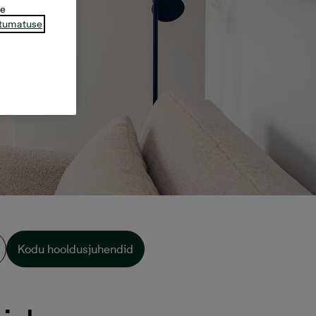
te
tumatuse
Kodu hooldusjuhendid