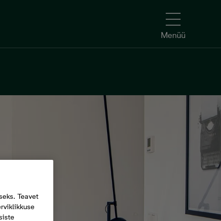
Menüü
seks. Teavet
rviklikkuse
siste