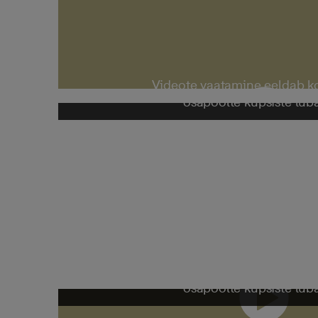
Videote vaatamine eeldab 
osapoolte küpsiste lub
Videote vaatamine eeldab 
osapoolte küpsiste lub