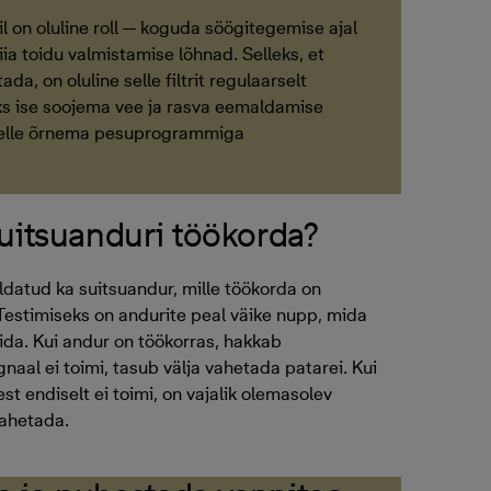
il on oluline roll — koguda söögitegemise ajal
iia toidu valmistamise lõhnad. Selleks, et
da, on oluline selle filtrit regulaarselt
eks ise soojema vee ja rasva eemaldamise
selle õrnema pesuprogrammiga
suitsuanduri töökorda?
datud ka suitsuandur, mille töökorda on
. Testimiseks on andurite peal väike nupp, mida
ida. Kui andur on töökorras, hakkab
gnaal ei toimi, tasub välja vahetada patarei. Kui
st endiselt ei toimi, on vajalik olemasolev
vahetada.