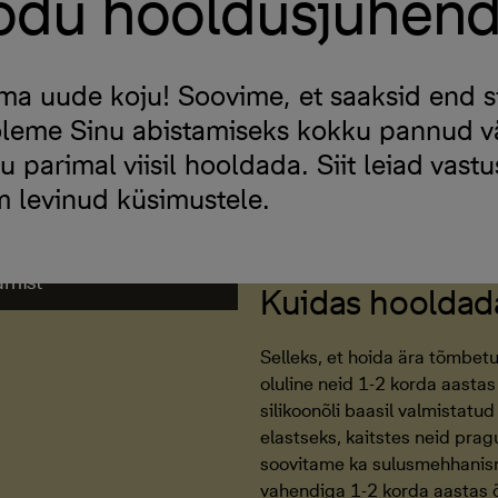
odu hooldusjuhend
ma uude koju! Soovime, et saaksid end sii
oleme Sinu abistamiseks kokku pannud vä
parimal viisil hooldada. Siit leiad vastu
 levinud küsimustele.
kolmandate
amist
Kuidas hooldada
Selleks, et hoida ära tõmbet
oluline neid 1-2 korda aasta
silikoonõli baasil valmistat
elastseks, kaitstes neid pra
soovitame ka sulusmehhanism
vahendiga 1-2 korda aastas õ