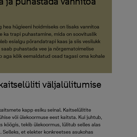
 ja puhastada vannitoa
ng hea hügieeni hoidmiseks on lisaks vannitoa
ne ka trapi puhastamine, mida on soovituslik
leb esialgu põrandatrapi kaas ja siis vesilukk
ad saab puhastada vee ja nõrgematoimelise
b aga kõik eemaldatud osad tagasi oma kohale
aitselüliti väljalülitumise
aitsmete kapp esiku seinal. Kaitselülitite
hise või ülekoormuse eest kaitsta. Kui juhtub,
s köögis, tekib ülekoormus, lülitub selles alas
. Selleks, et elekter konkreetses asukohas