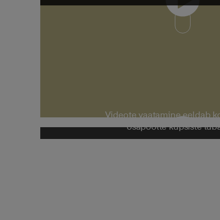
Videote vaatamine eeldab 
osapoolte küpsiste lub