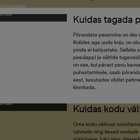
kolmandate
amist
Kuidas tagada p
Põrandate pesemine on üks o
Kolides aga uude koju, on olu
pinda ei kahjustaks. Selleks 
pesulappi ja vältida tugevaid
on see, kui pärast pesu kaova
puhastamisele, saab põrandai
eest, kasutades vildist pehm
kinnitada.
kolmandate
amist
Kuidas kodu väl
Oma kodu välisust soovitame
talvisele ning kevad-suvisele
määrimine, luku ning -hingede