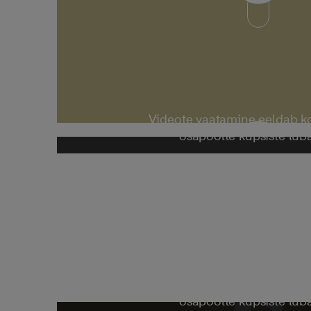
Videote vaatamine eeldab 
osapoolte küpsiste lub
Videote vaatamine eeldab 
osapoolte küpsiste lub