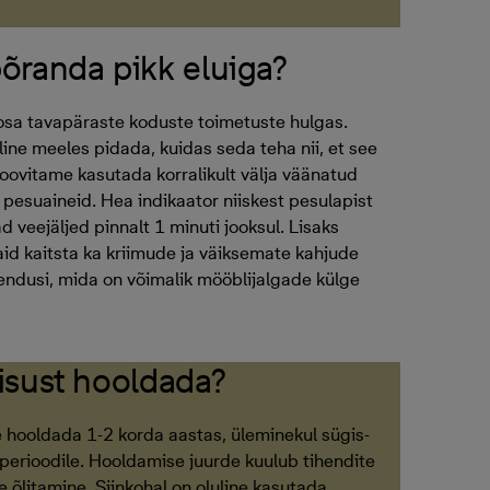
õranda pikk eluiga?
sa tavapäraste koduste toimetuste hulgas.
line meeles pidada, kuidas seda teha nii, et see
soovitame kasutada korralikult välja väänatud
 pesuaineid. Hea indikaator niiskest pesulapist
d veejäljed pinnalt 1 minuti jooksul. Lisaks
d kaitsta ka kriimude ja väiksemate kahjude
endusi, mida on võimalik mööblijalgade külge
isust hooldada?
 hooldada 1-2 korda aastas, üleminekul sügis-
 perioodile. Hooldamise juurde kuulub tihendite
 õlitamine. Siinkohal on oluline kasutada