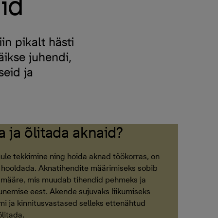
id
n pikalt hästi
ikse juhendi,
seid ja
 ja õlitada aknaid?
uule tekkimine ning hoida aknad töökorras, on
s hooldada. Aknatihendite määrimiseks sobib
ud määre, mis muudab tihendid pehmeks ja
gunemise eest. Akende sujuvaks liikumiseks
i ja kinnitusvastased selleks ettenähtud
litada.