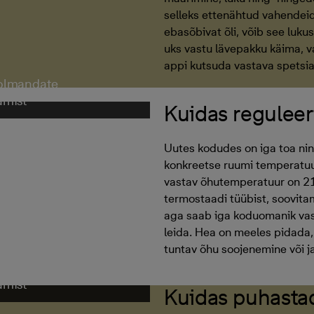
selleks ettenähtud vahendeid
ebasõbivat õli, võib see luk
uks vastu lävepakku käima, v
appi kutsuda vastava spetsial
kolmandate
amist
Kuidas reguleer
Uutes kodudes on iga toa nin
konkreetse ruumi temperatuu
vastav õhutemperatuur on 21
termostaadi tüübist, soovita
aga saab iga koduomanik vas
leida. Hea on meeles pidada,
tuntav õhu soojenemine või 
kolmandate
amist
Kuidas puhasta