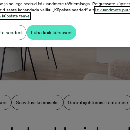
e ja sellega seotud isikuandmete töötlemisega. Paigutavate küpsis
aid saate kohandada valiku „Küpsiste seaded“ alt.
Isikuandmete puu
a küpsiste teave
ste seaded
Luba kõik küpsised
sed
Soovitusi kolimiseks
Garantiijuhtumist teatamine