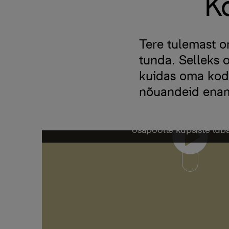
K
Tere tulemast o
tunda. Selleks 
kuidas oma kodu 
nõuandeid enam
Videote vaatamine eeldab 
osapoolte küpsiste lub