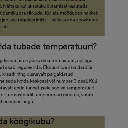
. Näiteks kui ukseluku õlitamisel kasutada
usüdamiku ära rikkuda. Kui aja möödudes hakkab
ajab see reguleerimist — selleks aga soovitame
isti.
ida tubade temperatuuri?
g ka vannitoa jaoks oma termostaat, millega
ri saab reguleerida. Eluruumide standardile
 kraadi ning olenevalt paigaldatud
me seda hoida keskosal või number 3 peal. Küll
tavalt enda tunnetusele sobiva temperatuuri
 et termostaadil temperatuuri muutes, võtab
jahenemine aega.
da köögikubu?