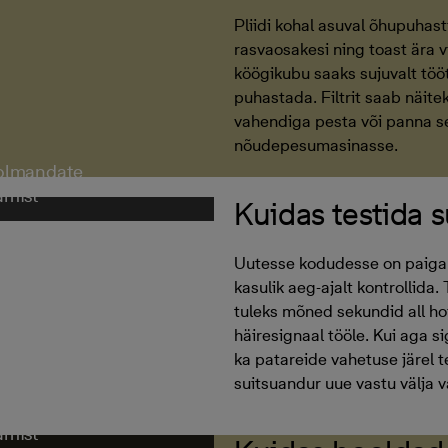
Pliidi kohal asuval õhupuhast
rasvaosakesi ning toast ära v
köögikubu saaks sujuvalt tööta
puhastada. Filtrit saab näit
vahendiga pesta või panna 
nõudepesumasinasse.
kolmandate
amist
Kuidas testida 
Uutesse kodudesse on paigal
kasulik aeg-ajalt kontrollida
tuleks mõned sekundid all ho
häiresignaal tööle. Kui aga si
ka patareide vahetuse järel te
suitsuandur uue vastu välja 
kolmandate
amist