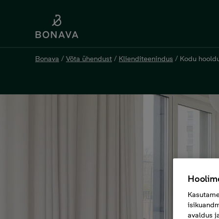
Bonava
/
Võta ühendust
/
Klienditeenindus
/
Kodu hoold
Hoolime
Kasutame 
isikuandm
avaldus j