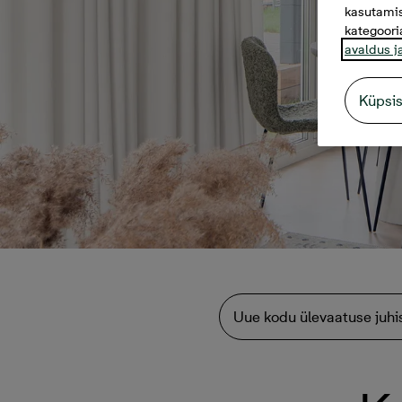
kasutamis
kategoori
avaldus j
Küpsi
Uue kodu ülevaatuse juhi