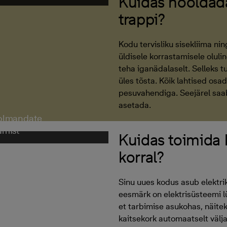
Kuidas hooldada
trappi?
Kodu tervisliku sisekliima ni
üldisele korrastamisele oluli
teha iganädalaselt. Selleks tu
üles tõsta. Kõik lahtised os
pesuvahendiga. Seejärel saa
asetada.
kolmandate
amist
Kuidas toimida k
korral?
Sinu uues kodus asub elektrik
eesmärk on elektrisüsteemi lü
et tarbimise asukohas, näitek
kaitsekork automaatselt välja