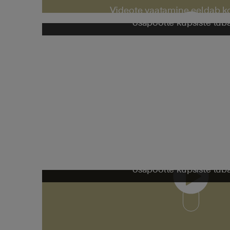
Videote vaatamine eeldab 
osapoolte küpsiste lub
Videote vaatamine eeldab 
osapoolte küpsiste lub