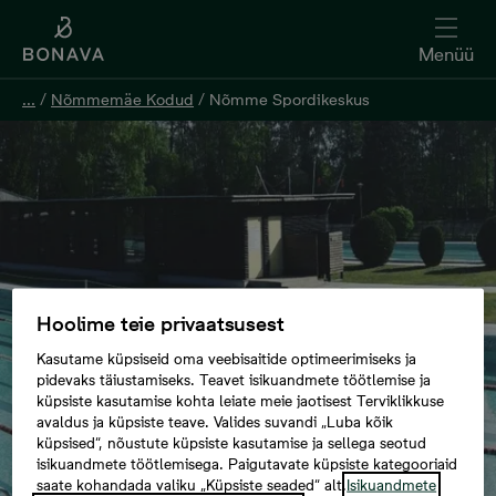
Menüü
...
/
Nõmmemäe Kodud
/
Nõmme Spordikeskus
Hoolime teie privaatsusest
Kasutame küpsiseid oma veebisaitide optimeerimiseks ja
pidevaks täiustamiseks. Teavet isikuandmete töötlemise ja
küpsiste kasutamise kohta leiate meie jaotisest Terviklikkuse
avaldus ja küpsiste teave. Valides suvandi „Luba kõik
küpsised“, nõustute küpsiste kasutamise ja sellega seotud
isikuandmete töötlemisega. Paigutavate küpsiste kategooriaid
saate kohandada valiku „Küpsiste seaded“ alt.
Isikuandmete