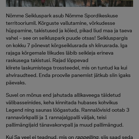
Nõmme Seikluspark asub Nõmme Spordikeskuse
territooriumil. Kõrguste vallutamine, võrkudesse
hüppamine, takistused ja köied, pikad liud maa ja taeva
vahel – see on seikluspark puude otsas! Seikluspargis
on kokku 7 põnevat kõrgseiklusrada sh kiirusrada. Iga
rajaga kõrgemale liikudes läbib seikleja erineva
raskusega takistusi. Rajad lõppevad
kiirete laskumistega trossteedel, mis on tuntud ka kui
ahviraudteed. Enda proovile panemist jätkub siin igaks
päevaks.
Suvel on mõnus end jahutada allikaveega täidetud
välibasseinides, keha kinnitada hubases kohvikus
Legend ning saunas lõõgastuda. Rannalõvisid ootab 3
rannavõrkpalli ja 1 rannajalgpalli väljak, teisi
pallimängijaid tänavakorvpall ja muud pallimängud.
Kui Sa veel ei teadnud, mis on
rappelling
, siis saad seda