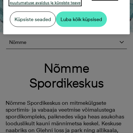
puutumatuse avaldus ja küpsiste teave
Küpsiste seaded
Luba kõik küpsised
Nõmme
Nõmme
Spordikeskus
Nõmme Spordikeskus on mitmekülgsete
sportimis- ja vabaaja veetmise võimalustega
spordikompleks, paiknedes väga heas asukohas
looduslikult kauni männimetsa keskel. Keskuse
naabriks on Glehni loss ja park ning allikaala,