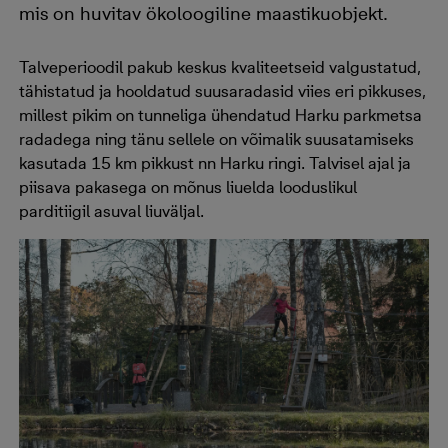
mis on huvitav ökoloogiline maastikuobjekt.
Talveperioodil pakub keskus kvaliteetseid valgustatud,
tähistatud ja hooldatud suusaradasid viies eri pikkuses,
millest pikim on tunneliga ühendatud Harku parkmetsa
radadega ning tänu sellele on võimalik suusatamiseks
kasutada 15 km pikkust nn Harku ringi. Talvisel ajal ja
piisava pakasega on mõnus liuelda looduslikul
parditiigil asuval liuväljal.