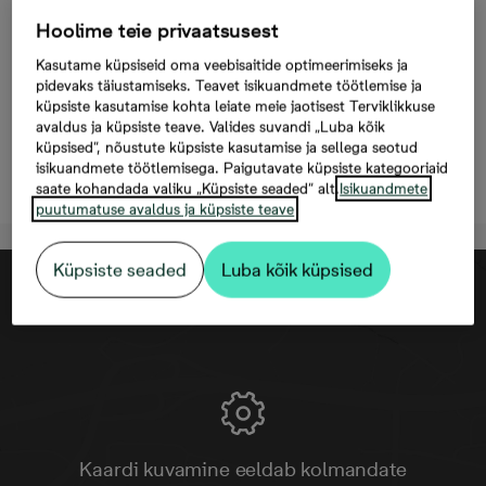
Mäepealse 9/2-43, 2
Hoolime teie privaatsusest
tuba, 45 m², Hind
Kasutame küpsiseid oma veebisaitide optimeerimiseks ja
216 190 €
pidevaks täiustamiseks. Teavet isikuandmete töötlemise ja
küpsiste kasutamise kohta leiate meie jaotisest Terviklikkuse
avaldus ja küpsiste teave. Valides suvandi „Luba kõik
küpsised“, nõustute küpsiste kasutamise ja sellega seotud
isikuandmete töötlemisega. Paigutavate küpsiste kategooriaid
Registreeri huvi
saate kohandada valiku „Küpsiste seaded“ alt.
Isikuandmete
puutumatuse avaldus ja küpsiste teave
Küpsiste seaded
Luba kõik küpsised
Kaardi kuvamine eeldab kolmandate