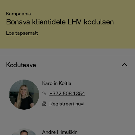
Kampaania
Bonava klientidele LHV kodulaen
Loe täpsemalt
Koduteave
Kärolin Koitla
+372 508 1354
Registreeri huvi
Andre Himuškin