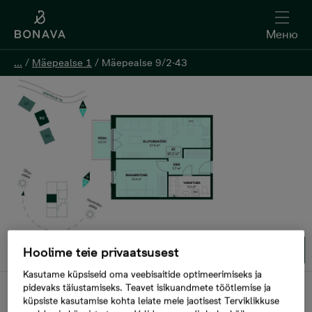
Меню
Меню
...
...
/
/
Mäepealse 1
Mäepealse 1
/
/
Mäepealse 9/2-43
Mäepealse 9/2-43
Oставить контактную информацию
1/1
Hoolime teie privaatsusest
Kasutame küpsiseid oma veebisaitide optimeerimiseks ja
pidevaks täiustamiseks. Teavet isikuandmete töötlemise ja
В продаже
küpsiste kasutamise kohta leiate meie jaotisest Terviklikkuse