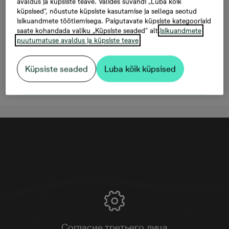
avaldus ja küpsiste teave. Valides suvandi „Luba kõik
Mäepealse 9/2-43, 2
küpsised“, nõustute küpsiste kasutamise ja sellega seotud
комнаты, 45 м²,
isikuandmete töötlemisega. Paigutavate küpsiste kategooriaid
saate kohandada valiku „Küpsiste seaded“ alt.
Isikuandmete
216 190 €
puutumatuse avaldus ja küpsiste teave
Küpsiste seaded
Luba kõik küpsised
Oставить контактную информацию
Согласие третьего лица