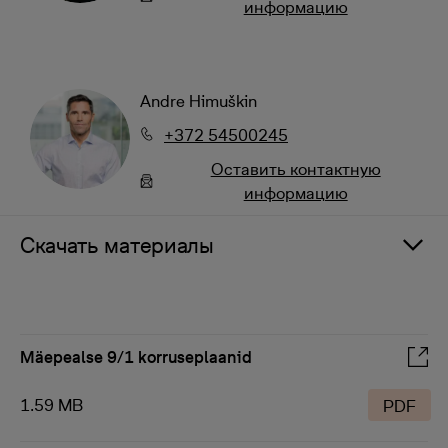
информацию
Andre Himuškin
+372 54500245
Oставить контактную
информацию
Скачать материалы
Mäepealse 9/1 korruseplaanid
1.59 MB
PDF