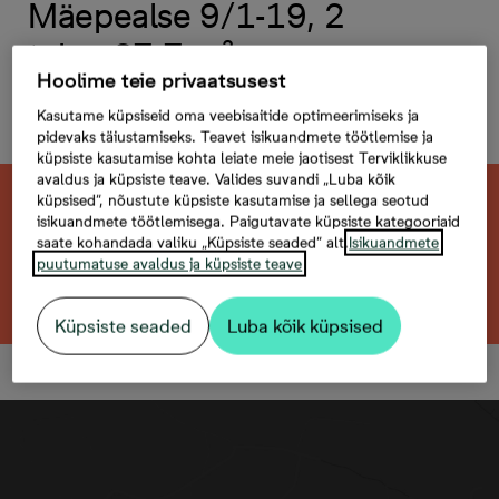
Mäepealse 9/1-19, 2
tuba, 37,7 m²
Hoolime teie privaatsusest
Hommikupäike | Stiilipakett
Kasutame küpsiseid oma veebisaitide optimeerimiseks ja
Liivakuma
pidevaks täiustamiseks. Teavet isikuandmete töötlemise ja
küpsiste kasutamise kohta leiate meie jaotisest Terviklikkuse
avaldus ja küpsiste teave. Valides suvandi „Luba kõik
küpsised“, nõustute küpsiste kasutamise ja sellega seotud
Kahjuks on see korter juba müüdud. Otsid
isikuandmete töötlemisega. Paigutavate küpsiste kategooriaid
midagi sarnast?
saate kohandada valiku „Küpsiste seaded“ alt.
Isikuandmete
puutumatuse avaldus ja küpsiste teave
Otsi sarnaseid kortereid
Küpsiste seaded
Luba kõik küpsised