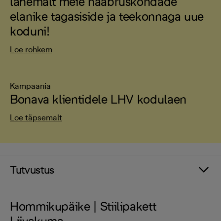
lähemalt meie naabruskondade
elanike tagasiside ja teekonnaga uue
koduni!
Loe rohkem
Kampaania
Bonava klientidele LHV kodulaen
Loe täpsemalt
Tutvustus
Hommikupäike | Stiilipakett