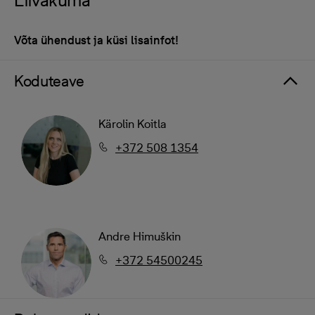
Liivakuma
Võta ühendust ja küsi lisainfot!
Koduteave
Kärolin Koitla
+372 508 1354
Andre Himuškin
+372 54500245