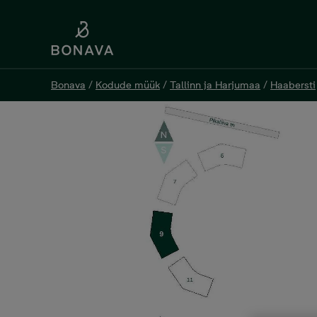
Bonava
Bonava
/
/
Kodude müük
Kodude müük
/
/
Tallinn ja Harjumaa
Tallinn ja Harjumaa
/
/
Haabersti
Haabersti
Pikaliiva tn 9-13, 3 tuba, 