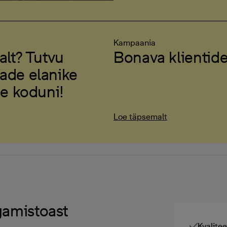
Kampaania
alt? Tutvu
Bonava klientid
ade elanike
ue koduni!
Loe täpsemalt
amistoast
Kvalitee