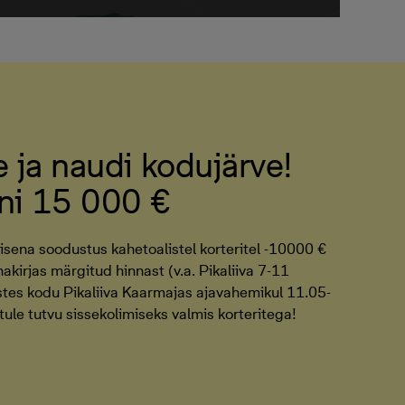
le ja naudi kodujärve!
ni 15 000 €
isena soodustus kahetoalistel korteritel -10000 €
akirjas märgitud hinnast (v.a. Pikaliiva 7-11
ostes kodu Pikaliiva Kaarmajas ajavahemikul 11.05-
ule tutvu sissekolimiseks valmis korteritega!