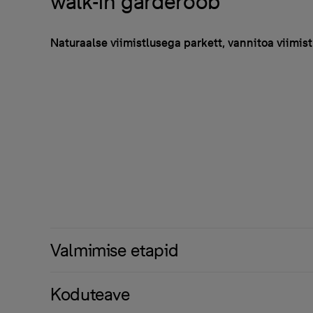
walk-in garderoob
Naturaalse viimistlusega parkett, vannitoa viimist
Valmimise etapid
Koduteave