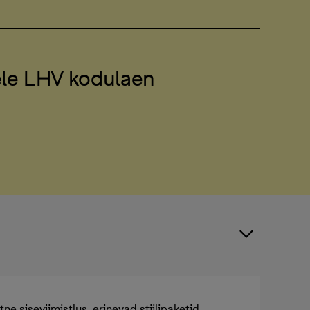
ele LHV kodulaen
tne siseviimistlus, erinevad stiilipaketid