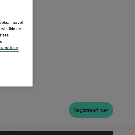
seks. Teavet
rviklikkuse
siste
te
tumatuse
Registreeri huvi