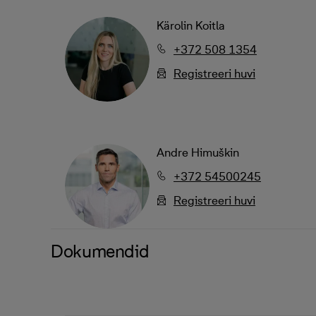
Kärolin Koitla
+372 508 1354
Registreeri huvi
Andre Himuškin
+372 54500245
Registreeri huvi
Dokumendid