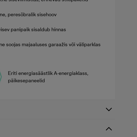
ine, peresõbralik sisehoov
eisev panipaik sisaldub hinnas
ne soojas majaaluses garaažis või väliparklas
Eriti energiasäästlik A-energiaklass,
päikesepaneelid