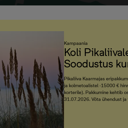
Kampaania
Koli Pikaliiva
Soodustus ku
Pikaliiva Kaarmajas eripakkum
ja kolmetoalistel -15000 € hinn
korterile). Pakkumine kehtib 
31.07.2026. Võta ühendust ja t