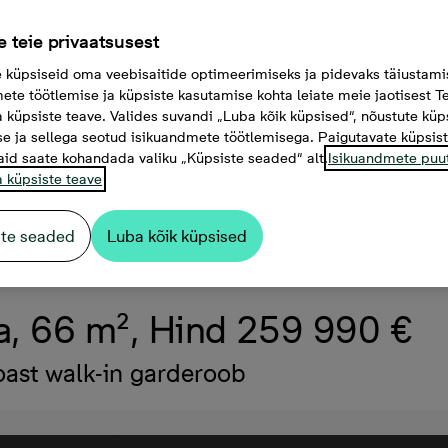
 teie privaatsusest
küpsiseid oma veebisaitide optimeerimiseks ja pidevaks täiustami
ete töötlemise ja küpsiste kasutamise kohta leiate meie jaotisest Te
a küpsiste teave. Valides suvandi „Luba kõik küpsised“, nõustute küp
e ja sellega seotud isikuandmete töötlemisega. Paigutavate küpsis
aid saate kohandada valiku „Küpsiste seaded“ alt.
Isikuandmete puu
a küpsiste teave
ste seaded
Luba kõik küpsised
uba, 66 m², Hind 259 990 €
ast walk-in garderoob