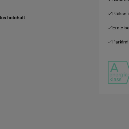
Päiksel
lus helehall.
Eraldis
Parkimi