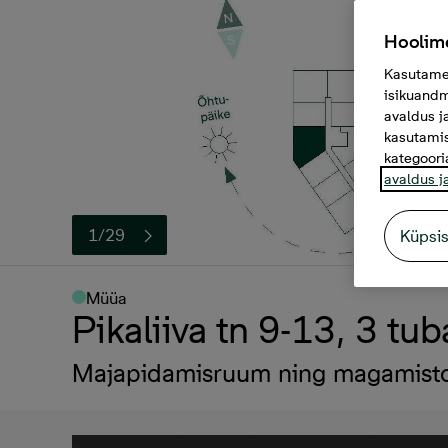
Hoolime
Kasutame 
isikuandm
avaldus j
kasutamis
kategoori
avaldus j
1/29
Küpsi
Müüa
Pikaliiva tn 9-13, 3 t
Majapidamisruum ning magamisto