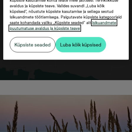
küpsiste kasutamise kohta leiate meie jaotisest Terviklikkuse
avaldus ja küpsiste teave. Valides suvandi „Luba kõik
Kaardi kuvamine eeldab kolmandate
küpsised“, nõustute küpsiste kasutamise ja sellega seotud
osapoolte küpsiste lubamist
isikuandmete töötlemisega. Paigutavate küpsiste kategooriaid
saate kohandada valiku „Küpsiste seaded“ alt.
Isikuandmete
puutumatuse avaldus ja küpsiste teave
Küpsiste seaded
Luba kõik küpsised