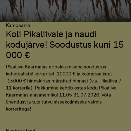
Kampaania
Koli Pikaliivale ja naudi
kodujärve! Soodustus kuni 15
000 €
Pikaliiva Kaarmajas eripakkumisena soodustus
kahetoalistel korteritel -10000 € ja kolmetoalistel
-15000 € hinnakirjas märgitud hinnast (v.a. Pikaliiva 7-
11 korterile). Pakkumine kehtib ostes kodu Pikaliiva
Kaarmajas ajavahemikul 11.05-31.07.2026. Võta
ühendust ja tule tutvu sissekolimiseks valmis
korteritega!
Naabrite lood