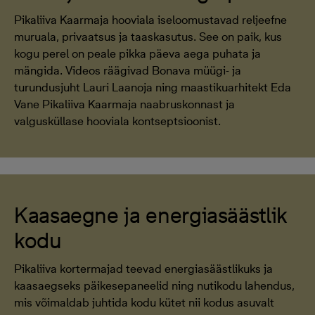
Pikaliiva Kaarmaja hooviala iseloomustavad reljeefne
muruala, privaatsus ja taaskasutus. See on paik, kus
kogu perel on peale pikka päeva aega puhata ja
mängida. Videos räägivad Bonava müügi- ja
turundusjuht Lauri Laanoja ning maastikuarhitekt Eda
Vane Pikaliiva Kaarmaja naabruskonnast ja
valgusküllase hooviala kontseptsioonist.
Kaasaegne ja energiasäästlik
kodu
Pikaliiva kortermajad teevad energiasäästlikuks ja
kaasaegseks päikesepaneelid ning nutikodu lahendus,
mis võimaldab juhtida kodu kütet nii kodus asuvalt