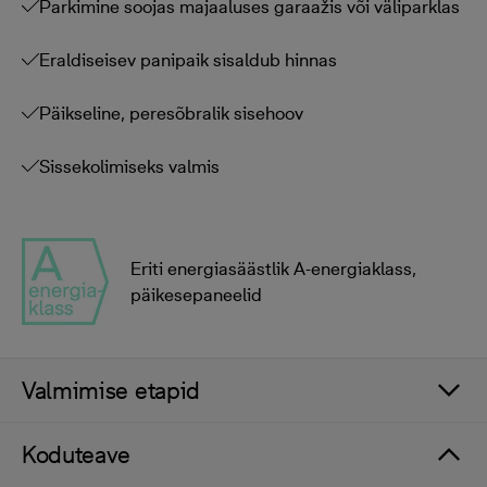
Parkimine soojas majaaluses garaažis või väliparklas
Eraldiseisev panipaik sisaldub hinnas
Päikseline, peresõbralik sisehoov
Sissekolimiseks valmis
Eriti energiasäästlik A-energiaklass,
päikesepaneelid
Valmimise etapid
Koduteave