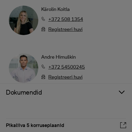
Kärolin Koitla
+372 508 1354
Registreeri huvi
Andre Himuškin
+372 54500245
Registreeri huvi
Dokumendid
Pikaliiva 5 korruseplaanid