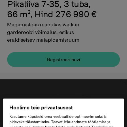
Pikaliiva 7-35, 3 tuba,
66 m², Hind 276 990 €
Magamistoas mahukas walk-in
garderoobi võimalus, esikus
eraldiseisev majapidamisruum
Registreeri huvi
Hoolime teie privaatsusest
Kasutame küpsiseid oma veebisaitide optimeerimiseks ja
pidevaks täiustamiseks. Teavet isikuandmete töötlemise ja