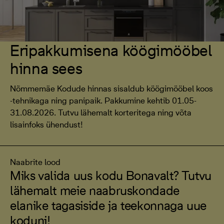
Eripakkumisena köögimööbel
hinna sees
Nõmmemäe Kodude hinnas sisaldub köögimööbel koos
-tehnikaga ning panipaik. Pakkumine kehtib 01.05-
31.08.2026. Tutvu lähemalt korteritega ning võta
lisainfoks ühendust!
Naabrite lood
Miks valida uus kodu Bonavalt? Tutvu
lähemalt meie naabruskondade
elanike tagasiside ja teekonnaga uue
koduni!