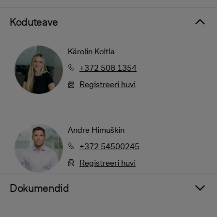
Koduteave
Kärolin Koitla
+372 508 1354
Registreeri huvi
Andre Himuškin
+372 54500245
Registreeri huvi
Dokumendid