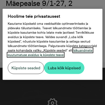
Mäepealse 9/1-27, 2
tuba, 42 m², Hind
Hoolime teie privaatsusest
191 990 €
Kasutame küpsiseid oma veebisaitide optimeerimiseks ja
Ruumikas rõdu | Stiilipakett
pidevaks täiustamiseks. Teavet isikuandmete töötlemise ja
küpsiste kasutamise kohta leiate meie jaotisest Terviklikkuse
Liivakuma
avaldus ja küpsiste teave. Valides suvandi „Luba kõik
küpsised“, nõustute küpsiste kasutamise ja sellega seotud
isikuandmete töötlemisega. Paigutavate küpsiste kategooriaid
saate kohandada valiku „Küpsiste seaded“ alt.
Isikuandmete
Registreeri huvi
puutumatuse avaldus ja küpsiste teave
Küpsiste seaded
Luba kõik küpsised