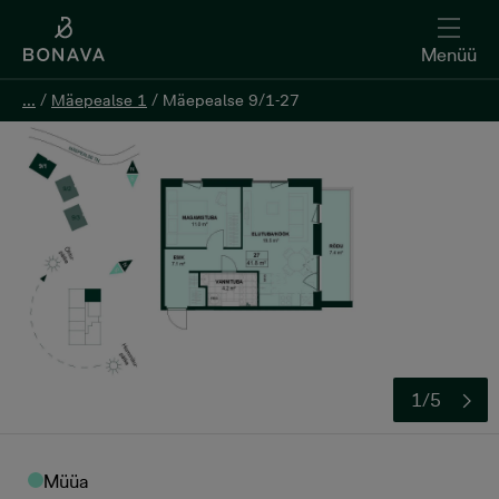
Menüü
Menüü
...
...
/
/
Mäepealse 1
Mäepealse 1
/
/
Mäepealse 9/1-27
Mäepealse 9/1-27
Registreeri huvi
1/5
Müüa