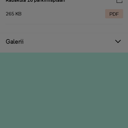
Rabaküla 16 parkimisplaan
265 KB
PDF
Galerii