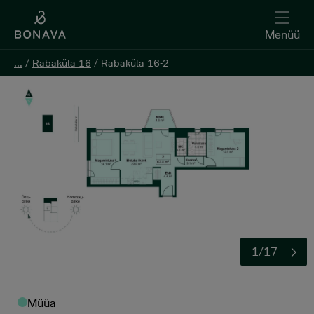
Menüü
Menüü
...
...
/
/
Rabaküla 16
Rabaküla 16
/
/
Rabaküla 16-2
Rabaküla 16-2
Registreeri huvi
1/17
Müüa