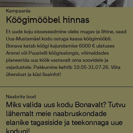
Kampaania
Köögimööbel hinnas
Et uude koju sisseseadmine oleks mugav ja lihtne, saad
Uus‑Mustamäel kodu ostuga kaasa köögimööbli.
Bonava katab köögi kujundamise 6000 € ulatuses
Arensi või Puustelli köögisalongis, võimaldades
planeerida uus köök vastavalt oma soovidele ja
vajadustele. Pakkumine kehtib 10.05-31.07.26. Võta
ühendust ja küsi lisainfot!
Naabrite lood
Miks valida uus kodu Bonavalt? Tutvu
lähemalt meie naabruskondade
elanike tagasiside ja teekonnaga uue
koduni!