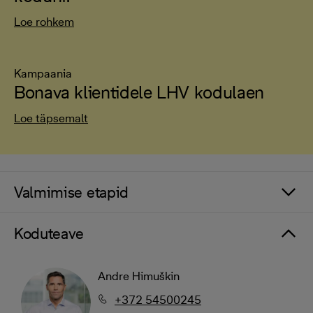
Loe rohkem
Kampaania
Bonava klientidele LHV kodulaen
Loe täpsemalt
Valmimise etapid
Koduteave
Andre Himuškin
+372 54500245