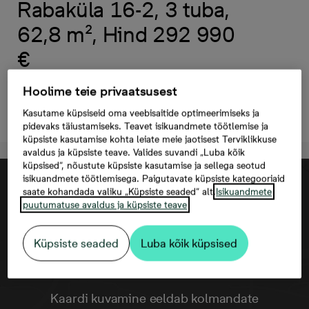
Rabaküla 16-2, 3 tuba,
62,8 m², Hind 292 990
€
Hoolime teie privaatsusest
Registreeri huvi
Kasutame küpsiseid oma veebisaitide optimeerimiseks ja
pidevaks täiustamiseks. Teavet isikuandmete töötlemise ja
küpsiste kasutamise kohta leiate meie jaotisest Terviklikkuse
avaldus ja küpsiste teave. Valides suvandi „Luba kõik
küpsised“, nõustute küpsiste kasutamise ja sellega seotud
isikuandmete töötlemisega. Paigutavate küpsiste kategooriaid
saate kohandada valiku „Küpsiste seaded“ alt.
Isikuandmete
puutumatuse avaldus ja küpsiste teave
Küpsiste seaded
Luba kõik küpsised
Kaardi kuvamine eeldab kolmandate