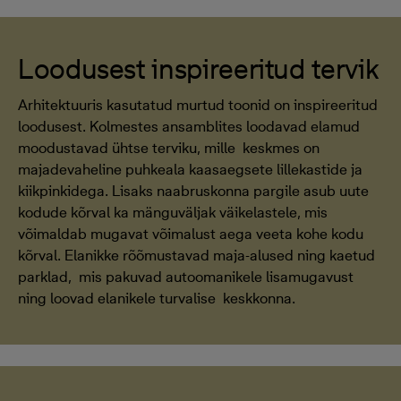
Loodusest inspireeritud tervik
Arhitektuuris kasutatud murtud toonid on inspireeritud
loodusest. Kolmestes ansamblites loodavad elamud
moodustavad ühtse terviku, mille keskmes on
majadevaheline puhkeala kaasaegsete lillekastide ja
kiikpinkidega. Lisaks naabruskonna pargile asub uute
kodude kõrval ka mänguväljak väikelastele, mis
võimaldab mugavat võimalust aega veeta kohe kodu
kõrval. Elanikke rõõmustavad maja-alused ning kaetud
parklad, mis pakuvad autoomanikele lisamugavust
ning loovad elanikele turvalise keskkonna.