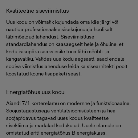
Kvaliteetne siseviimistlus
Uus kodu on võimalik kujundada oma käe järgi või
nautida professionaalse sisekujundaja hoolikalt
läbimõeldud lahendust. Siseviimistluse
standardlahendus on kaasaegselt hele ja õhuline, et
kodu isikupära saaks esile tuua läbi mööbli- ja
kangavaliku. Valides uue kodu aegsasti, saad endale
sobiva viimistluslahenduse leida ka sisearhitekti poolt
koostatud kolme lisapaketi seast.
Energiatõhus uus kodu
Aiandi 7/1 korterelamu on modernne ja funktsionaalne.
Soojustagastusega ventilatsioonisüsteem ja hea
soojapidavus tagavad uues kodus kvaliteetse
sisekliima ja madalad kodukulud. Uuele elamule on
omistatud eriti energiatõhus B-energiaklass.