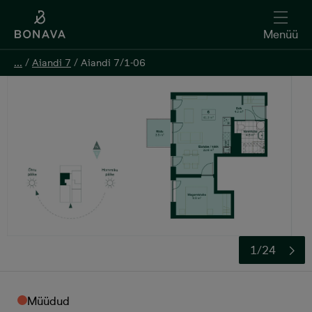
Menüü
Menüü
...
...
/
/
Aiandi 7
Aiandi 7
/
/
Aiandi 7/1-06
Aiandi 7/1-06
1/24
Müüdud