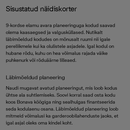
Sisustatud näidiskorter
9-kordse elamu avara planeeringuga kodud saavad
olema kaasaegsed ja valgusküllased. Nutikalt
läbimõeldud kodudes on mõnusalt ruumi nii igale
pereliikmele kui ka olulistele asjadele. Igal kodul on
hubane rõdu, kuhu on hea võimalus rajada väike
puhkenurk või rõduäärne lilleaed.
Läbimõeldud planeering
Naudi mugavat avatud planeeringut, mis loob kodus
ühtse ala suhtlemiseks. Soovi korral saad osta kodu
koos Bonava köögiga ning sealhulgas finantseerida
seda kodulaenu osana. Läbimõeldud planeering loob
mitmeid võimalusi ka garderoobilahenduste jaoks, et
igal asjal oleks oma kindel koht.