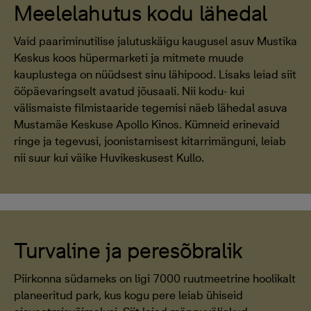
Meelelahutus kodu lähedal
Vaid paariminutilise jalutuskäigu kaugusel asuv Mustika
Keskus koos hüpermarketi ja mitmete muude
kauplustega on nüüdsest sinu lähipood. Lisaks leiad siit
ööpäevaringselt avatud jõusaali. Nii kodu- kui
välismaiste filmistaaride tegemisi näeb lähedal asuva
Mustamäe Keskuse Apollo Kinos. Kümneid erinevaid
ringe ja tegevusi, joonistamisest kitarrimänguni, leiab
nii suur kui väike Huvikeskusest Kullo.
Turvaline ja peresõbralik
Piirkonna südameks on ligi 7000 ruutmeetrine hoolikalt
planeeritud park, kus kogu pere leiab ühiseid