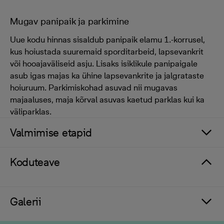
Mugav panipaik ja parkimine
Uue kodu hinnas sisaldub panipaik elamu 1.-korrusel,
kus hoiustada suuremaid sporditarbeid, lapsevankrit
või hooajaväliseid asju. Lisaks isiklikule panipaigale
asub igas majas ka ühine lapsevankrite ja jalgrataste
hoiuruum. Parkimiskohad asuvad nii mugavas
majaaluses, maja kõrval asuvas kaetud parklas kui ka
väliparklas.
Valmimise etapid
Koduteave
Galerii