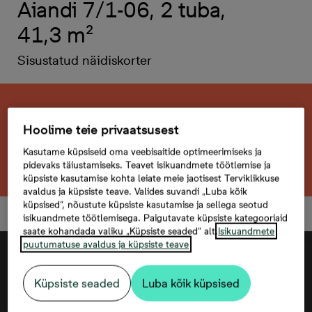
Aiandi 7/1-06, 2 tuba,
41,3 m²
Sisustatud näidiskorter
Kahjuks on see korter juba müüdud. Otsid
Hoolime teie privaatsusest
midagi sarnast?
Kasutame küpsiseid oma veebisaitide optimeerimiseks ja
Otsi sarnaseid kortereid
pidevaks täiustamiseks. Teavet isikuandmete töötlemise ja
küpsiste kasutamise kohta leiate meie jaotisest Terviklikkuse
avaldus ja küpsiste teave. Valides suvandi „Luba kõik
küpsised“, nõustute küpsiste kasutamise ja sellega seotud
isikuandmete töötlemisega. Paigutavate küpsiste kategooriaid
saate kohandada valiku „Küpsiste seaded“ alt.
Isikuandmete
puutumatuse avaldus ja küpsiste teave
Küpsiste seaded
Luba kõik küpsised