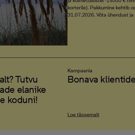
ja kolmetoalistel -15000 € hinn
korterile). Pakkumine kehtib 
31.07.2026. Võta ühendust ja t
Kampaania
alt? Tutvu
Bonava klientid
ade elanike
ue koduni!
Loe täpsemalt