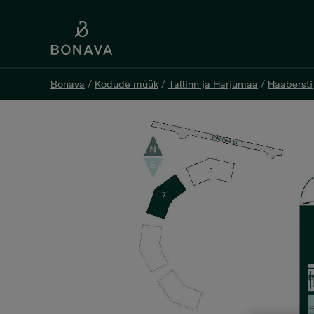
Bonava
Bonava
/
/
Kodude müük
Kodude müük
/
/
Tallinn ja Harjumaa
Tallinn ja Harjumaa
/
/
Haabersti
Haabersti
Pikaliiva 7-17, 3 tuba, 63 m