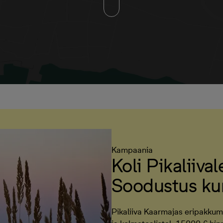
Kampaania
Koli Pikaliiva
Soodustus ku
Pikaliiva Kaarmajas eripakkum