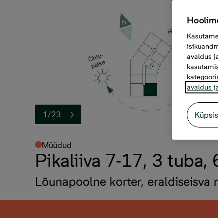
Hoolime
Kasutame 
isikuandm
avaldus j
kasutamis
kategoori
avaldus j
1/23
Küpsi
Müüdud
Pikaliiva 7-17, 3 tuba,
Lõunapoolne korter, eraldiseisva