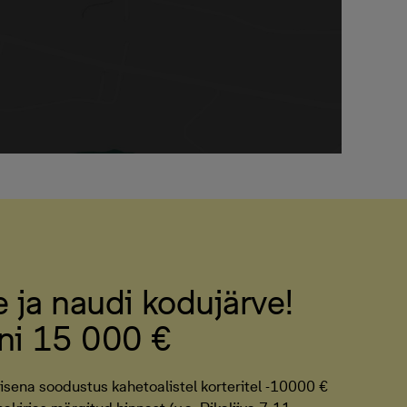
le ja naudi kodujärve!
ni 15 000 €
isena soodustus kahetoalistel korteritel -10000 €