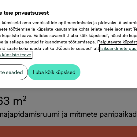
 teie privaatsusest
küpsiseid oma veebisaitide optimeerimiseks ja pidevaks täiustami
ete töötlemise ja küpsiste kasutamise kohta leiate meie jaotisest Te
a küpsiste teave. Valides suvandi „Luba kõik küpsised“, nõustute küp
e ja sellega seotud isikuandmete töötlemisega. Paigutavate küpsis
aid saate kohandada valiku „Küpsiste seaded“ alt.
Isikuandmete puu
a küpsiste teave
ste seaded
Luba kõik küpsised
 63 m²
 majapidamisruumi ja mitmete panipaika