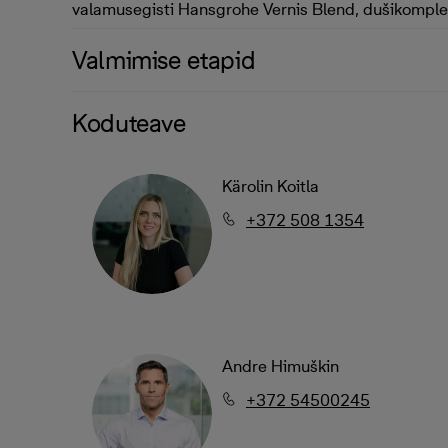
valamusegisti Hansgrohe Vernis Blend, dušikompl
Valmimise etapid
Koduteave
Kärolin Koitla
+372 508 1354
Andre Himuškin
+372 54500245