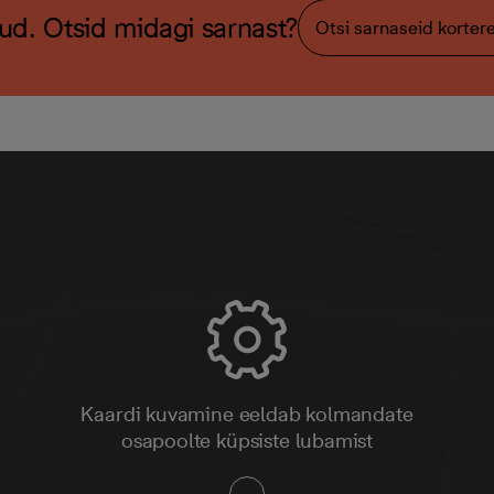
ud. Otsid midagi sarnast?
Otsi sarnaseid korter
Kaardi kuvamine eeldab kolmandate
osapoolte küpsiste lubamist