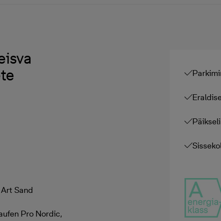
eisva
te
Parkimi
Eraldis
Päiksel
Sisseko
 Art Sand
aufen Pro Nordic,