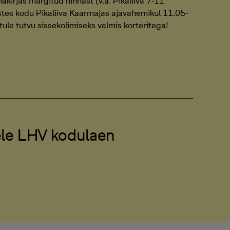
akirjas märgitud hinnast (v.a. Pikaliiva 7-11
ostes kodu Pikaliiva Kaarmajas ajavahemikul 11.05-
ule tutvu sissekolimiseks valmis korteritega!
ele LHV kodulaen