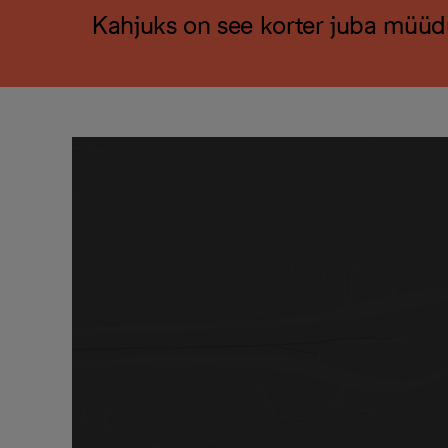
Kahjuks on see korter juba müüd