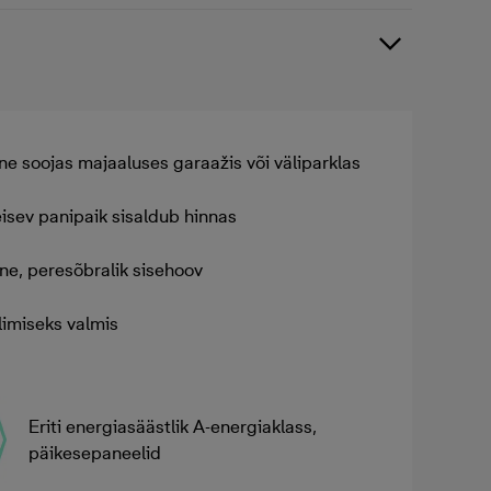
ne soojas majaaluses garaažis või väliparklas
eisev panipaik sisaldub hinnas
ine, peresõbralik sisehoov
limiseks valmis
Eriti energiasäästlik A-energiaklass,
päikesepaneelid