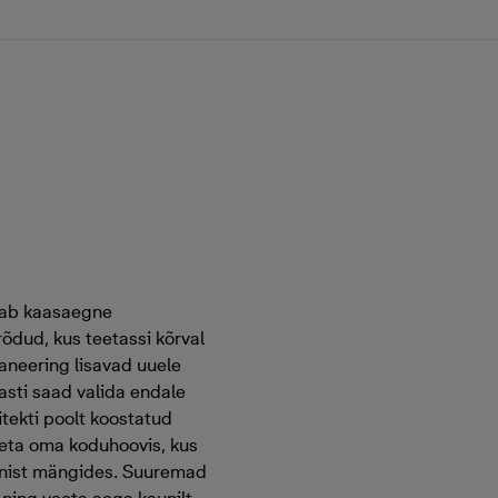
stab kaasaegne
õdud, kus teetassi kõrval
aneering lisavad uuele
asti saad valida endale
itekti poolt koostatud
eeta oma koduhoovis, kus
ennist mängides. Suuremad