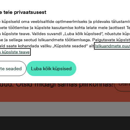
 teie privaatsusest
küpsiseid oma veebisaitide optimeerimiseks ja pidevaks täiustami
ete töötlemise ja küpsiste kasutamise kohta leiate meie jaotisest Te
a küpsiste teave. Valides suvandi „Luba kõik küpsised“, nõustute küp
e ja sellega seotud isikuandmete töötlemisega. Paigutavate küpsis
aid saate kohandada valiku „Küpsiste seaded“ alt.
Isikuandmete puu
a küpsiste teave
ste seaded
Luba kõik küpsised
üdud. Otsid midagi samas piirkonnas?
Otsi 