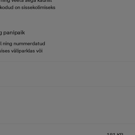
ning veeta aega kaunilt
 kodud on sissekolimiseks
ng panipaik
sel ning nummerdatud
ises väliparklas või