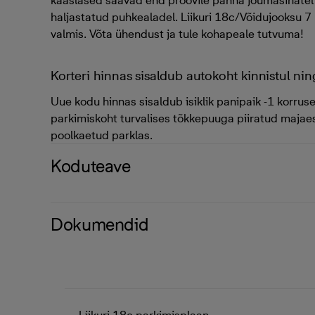
kaaslased saavad end proovile panna jõumasinatel 
haljastatud puhkealadel. Liikuri 18c/Võidujooksu 7
valmis. Võta ühendust ja tule kohapeale tutvuma!
Korteri hinnas sisaldub autokoht kinnistul ni
Uue kodu hinnas sisaldub isiklik panipaik -1 korru
parkimiskoht turvalises tõkkepuuga piiratud majaes
poolkaetud parklas.
Koduteave
Dokumendid