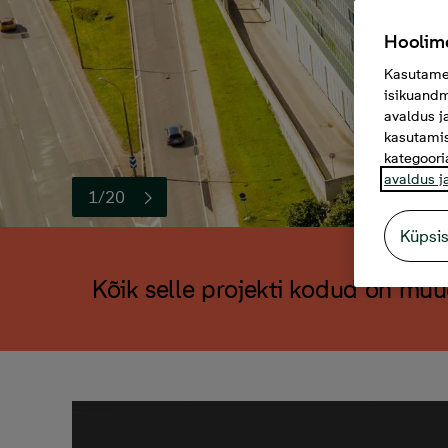
Hoolime
Kasutame 
isikuandm
avaldus j
kasutamis
kategoori
avaldus j
1/20
Küpsi
Kõik selle projekti kodud on mü