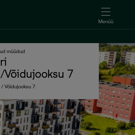
Menüü
Menüü
dud müüdud
ri
/Võidujooksu 7
c / Võidujooksu 7