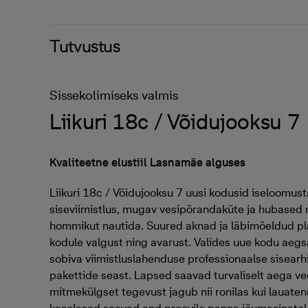
Tutvustus
Sissekolimiseks valmis
Liikuri 18c / Võidujooksu 7
Kvaliteetne elustiil Lasnamäe alguses
Liikuri 18c / Võidujooksu 7 uusi kodusid iseloomu
siseviimistlus, mugav vesipõrandaküte ja hubased r
hommikut nautida. Suured aknad ja läbimõeldud pl
kodule valgust ning avarust. Valides uue kodu aegs
sobiva viimistluslahenduse professionaalse sisearh
pakettide seast. Lapsed saavad turvaliselt aega v
mitmekülgset tegevust jagub nii ronilas kui lauat