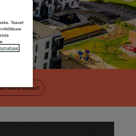
seks. Teavet
rviklikkuse
siste
te
tumatuse
sarnaseid kodusid