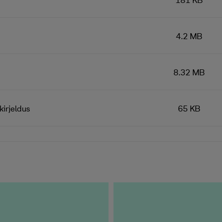
181 KB
4.2 MB
8.32 MB
kirjeldus
65 KB