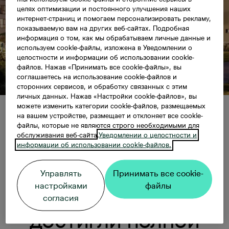
целях оптимизации и постоянного улучшения наших
интернет-страниц и помогаем персонализировать рекламу,
показываемую вам на других веб-сайтах. Подробная
информация о том, как мы обрабатываем личные данные и
используем cookie-файлы, изложена в Уведомлении о
целостности и информации об использовании cookie-
файлов. Нажав «Принимать все cookie-файлы», вы
соглашаетесь на использование cookie-файлов и
сторонних сервисов, и обработку связанных с этим
личных данных. Нажав «Настройки cookie-файлов», вы
можете изменить категории cookie-файлов, размещаемых
Здания пятого этапа Uus-Mustamäe достигли
на вашем устройстве, размещает и отклоняет все cookie-
полной высоты
файлы, которые не являются строго необходимыми для
обслуживания веб-сайта.
Уведомлении о целостности и
информации об использовании cookie-файлов.
Здания пятого этапа
Управлять
Принимать все cookie-
настройками
файлы
Uus-Mustamäe
согласия
достигли полной