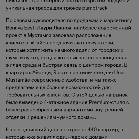
пикников, тренажерный зал на открытом воздухе и
уникальная трасса для трюков pumptrack.
По словам руководителя по продажам и маркетингу
Bonava Eesti
Лаури Лааноя
, наиболее современный
проект в Мустамяэ завоевал расположение
клиентов: «Район предпочитают покупатели,
которые хотят жить немного вдали от городских
шума и суеты, но для которых важны полноценная
жилая среда и быстрая связь с центром города. В
квартирах Айанди, 9 есть все типичные для Uus-
Mustamäe современные удобства, и мы также
предлагаем еще больше возможностей для
требовательных клиентов. С этой целью на рынок
было выведено 4-этажное здание Premium-стиля с
более разнообразными вариантами внутренней
отделки и решениям «умного дома»».
На сегодняшний день построено 440 квартир, в
которых уже живут люди. Рядом с домами