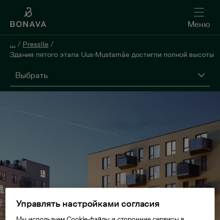
Меню
...
/
Pressile
/
Здания пятого этапа Uus-Mustamäe достигли полной высоты
Выбрать
Управлять настройками согласия
Мы используем Cookie-файлы и сторонние сервисы в