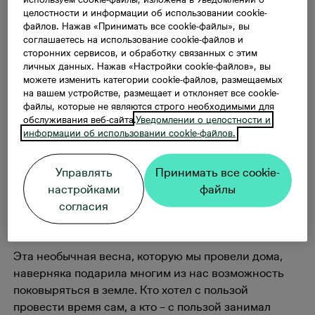
собственного
целостности и информации об использовании cookie-
файлов. Нажав «Принимать все cookie-файлы», вы
соглашаетесь на использование cookie-файлов и
балкона
сторонних сервисов, и обработку связанных с этим
личных данных. Нажав «Настройки cookie-файлов», вы
можете изменить категории cookie-файлов, размещаемых
на вашем устройстве, размещает и отклоняет все cookie-
Все, как один, повара говорят, что то,
файлы, которые не являются строго необходимыми для
насколько хорошим получится блюдо,
обслуживания веб-сайта.
Уведомлении о целостности и
информации об использовании cookie-файлов.
напрямую зависит от качества продуктов.
Самостоятельно вырастить ингредиенты для
особенного ужина – разве не звучит
Управлять
Принимать все cookie-
привлекательно? Всего-то нужно – солнечный
настройками
файлы
балкон и желание. Ну, может, еще кое-что по
согласия
мелочи, но точно ничего труднодоступного.
Эта необычная весна, которую мы провели дома,
наверняка подарила многим из нас возможность
поковыряться в земле. Кто хотел с пользой
провести время сам, а кто – с пользой занимал