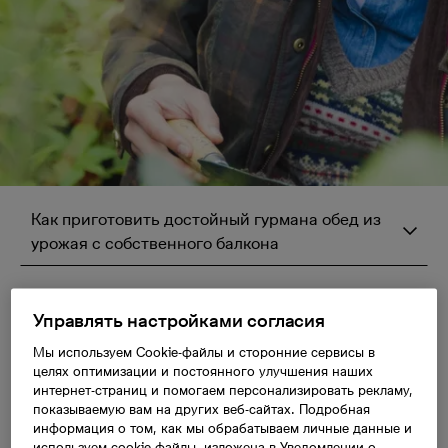
Как приготовить достойный гурмана обед из
урожая с собственного балкона
Как приготовить
Управлять настройками согласия
Мы используем Cookie-файлы и сторонние сервисы в
достойный гурмана
целях оптимизации и постоянного улучшения наших
интернет-страниц и помогаем персонализировать рекламу,
показываемую вам на других веб-сайтах. Подробная
обед из урожая с
информация о том, как мы обрабатываем личные данные и
используем cookie-файлы, изложена в Уведомлении о