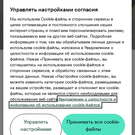
Управлять настройками согласия
Мы используем Cookie-файлы и сторонние сервисы в
целях оптимизации и постоянного улучшения наших
интернет-страниц и помогаем персонализировать рекламу,
показываемую вам на других веб-сайтах. Подробная
информация о том, как мы обрабатываем личные данные и
используем cookie-файлы, изложена в Уведомлении о
целостности и информации об использовании cookie-
файлов. Нажав «Принимать все cookie-файлы», вы
Процесс покупки
соглашаетесь на использование cookie-файлов и
сторонних сервисов, и обработку связанных с этим
личных данных. Нажав «Настройки cookie-файлов», вы
можете изменить категории cookie-файлов, размещаемых
на вашем устройстве, размещает и отклоняет все cookie-
Покупка нового жилья может быть одним из
файлы, которые не являются строго необходимыми для
самых важных решений за всю вашу жизнь.
обслуживания веб-сайта.
Уведомлении о целостности и
Мы хотим, чтобы этот процесс был для вас
информации об использовании cookie-файлов.
простым и удобным.
Управлять
Принимать все cookie-
Ниже мы приводим семь простых шагов, которые
настройками
файлы
приблизят вас к дому вашей мечты. В случае