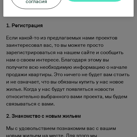
согласия
возникновения вопросов смело связывайтесь с
нами.
1. Регистрация
Если какой-то из предлагаемых нами проектов
заинтересовал вас, то вы можете просто
зарегистрироваться на нашем сайте и сообщить
нам о своем интересе. Благодаря этому вы
получите всю необходимую информацию о начале
продажи квартиры. Это ничего не будет вам стоить
и не означает, что вы обязаны купить у нас новое
жилье. Когда у нас будут появляться новости
относительно выбранного вами проекта, мы будем
связываться с вами.
2. Знакомство с новым жильем
Мы с удовольствием познакомим вас с вашим
новым жильем на месте. Для этого мы