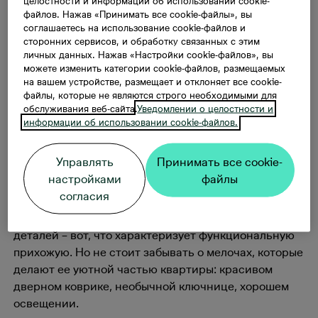
целостности и информации об использовании cookie-
файлов. Нажав «Принимать все cookie-файлы», вы
Задействуем свободные углы, используем
соглашаетесь на использование cookie-файлов и
зеркальную мебель, организуем хранение,
сторонних сервисов, и обработку связанных с этим
расставляем акценты - рассказываем, как
личных данных. Нажав «Настройки cookie-файлов», вы
сделать прихожую максимально
можете изменить категории cookie-файлов, размещаемых
функциональной.
на вашем устройстве, размещает и отклоняет все cookie-
файлы, которые не являются строго необходимыми для
обслуживания веб-сайта.
Уведомлении о целостности и
Прихожая является пограничной зоной между
информации об использовании cookie-файлов.
улицей и квартирой, поэтому она выполняет сразу
несколько важных функций. В прихожей мы храним
Управлять
Принимать все cookie-
верхнюю одежду и обувь, прихорашиваемся перед
настройками
файлы
выходом и радуемся приходу домой.
согласия
Максимальная практичность при минимуме
деталей – вот, что характеризует функциональную
прихожую. Но не стоит забывать о мелочах, которые
делают ее уютной частью квартиры: красивом
дверном коврике, необычной ключнице, хорошем
освещении.