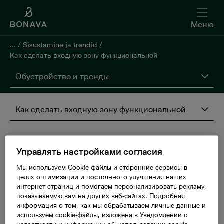
Меню
...
/
Sisustamine ja trendid
/
Как сделать входную зону функциональной
Обустройство и тренды
Как сделать входную зону функциональной
Как сделать
Управлять настройками согласия
Мы используем Cookie-файлы и сторонние сервисы в
входную зону
целях оптимизации и постоянного улучшения наших
интернет-страниц и помогаем персонализировать рекламу,
функциональной
показываемую вам на других веб-сайтах. Подробная
информация о том, как мы обрабатываем личные данные и
используем cookie-файлы, изложена в Уведомлении о