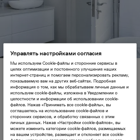
Управлять настройками согласия
Мы используем Cookie-файлы и сторонние сервисы в
Эффективные советы для облегчения
целях оптимизации и постоянного улучшения наших
интернет-страниц и помогаем персонализировать рекламу,
весенней уборки дома
показываемую вам на других веб-сайтах. Подробная
информация о том, как мы обрабатываем личные данные и
используем cookie-файлы, изложена в Уведомлении о
Эффективные
целостности и информации об использовании cookie-
файлов. Нажав «Принимать все cookie-файлы», вы
соглашаетесь на использование cookie-файлов и
советы для
сторонних сервисов, и обработку связанных с этим
личных данных. Нажав «Настройки cookie-файлов», вы
можете изменить категории cookie-файлов, размещаемых
облегчения
на вашем устройстве, размещает и отклоняет все cookie-