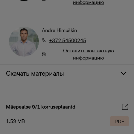
информацию
Andre Himuškin
+372 54500245
Oставить контактную
информацию
Скачать материалы
Mäepealse 9/1 korruseplaanid
1.59 MB
PDF