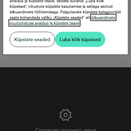
avaldus ja küpsiste teave. Valides suvandi „Luba kõik
Mäepealse 9/2-27, 2
küpsised“, nõustute küpsiste kasutamise ja sellega seotud
комнаты, 42 м²,
isikuandmete töötlemisega. Paigutavate küpsiste kategooriaid
saate kohandada valiku „Küpsiste seaded“ alt.
Isikuandmete
199 990 €
puutumatuse avaldus ja küpsiste teave
Küpsiste seaded
Luba kõik küpsised
Oставить контактную информацию
Согласие третьего лица