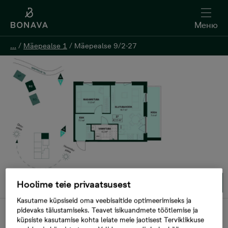
Меню
Меню
...
...
/
/
Mäepealse 1
Mäepealse 1
/
/
Mäepealse 9/2-27
Mäepealse 9/2-27
Oставить контактную информацию
1/1
Hoolime teie privaatsusest
Kasutame küpsiseid oma veebisaitide optimeerimiseks ja
pidevaks täiustamiseks. Teavet isikuandmete töötlemise ja
В продаже
küpsiste kasutamise kohta leiate meie jaotisest Terviklikkuse