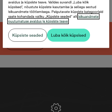
Soo tee 5-30, 2
avaldus ja küpsiste teave. Valides suvandi „Luba kõik
küpsised“, nõustute küpsiste kasutamise ja sellega seotud
комнаты, 43,5 м²
isikuandmete töötlemisega. Paigutavate küpsiste kategooriaid
saate kohandada valiku „Küpsiste seaded“ alt.
Isikuandmete
puutumatuse avaldus ja küpsiste teave
Эта квартира продана. Ищете похожую?
Küpsiste seaded
Luba kõik küpsised
Открыть фильтр