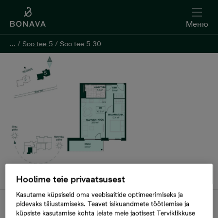
Меню
Меню
...
...
/
/
Soo tee 5
Soo tee 5
/
/
Soo tee 5-30
Soo tee 5-30
1/6
Hoolime teie privaatsusest
Kasutame küpsiseid oma veebisaitide optimeerimiseks ja
pidevaks täiustamiseks. Teavet isikuandmete töötlemise ja
Продана
küpsiste kasutamise kohta leiate meie jaotisest Terviklikkuse