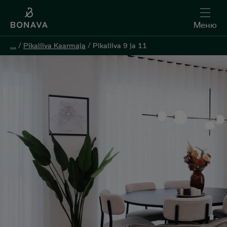
Меню
Меню
...
...
/
/
Pikaliiva Kaarmaja
Pikaliiva Kaarmaja
/
/
Pikaliiva 9 ja 11
Pikaliiva 9 ja 11
Oставить контактную информацию