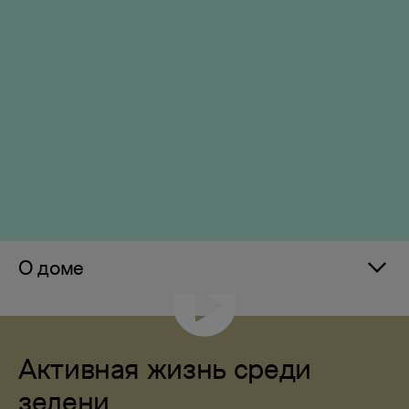
О доме
Активная жизнь среди
зелени