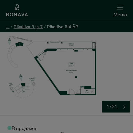
Меню
Меню
...
...
/
/
Pikaliiva 5 ja 7
Pikaliiva 5 ja 7
/
/
Pikaliiva 5-4 ÄP
Pikaliiva 5-4 ÄP
Oставить контактную информацию
1/21
В продаже