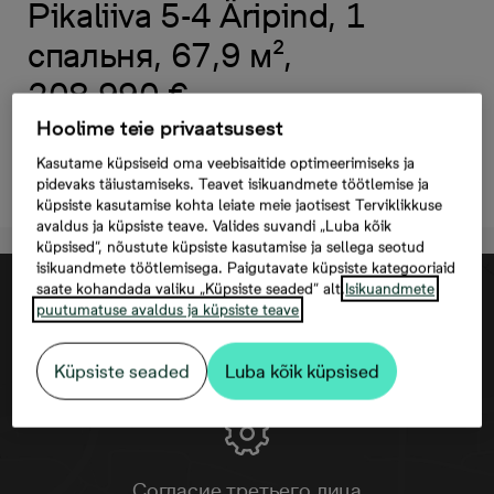
Pikaliiva 5-4 Äripind, 1
спальня, 67,9 м²,
208 990 €
Hoolime teie privaatsusest
Kasutame küpsiseid oma veebisaitide optimeerimiseks ja
Oставить контактную информацию
pidevaks täiustamiseks. Teavet isikuandmete töötlemise ja
küpsiste kasutamise kohta leiate meie jaotisest Terviklikkuse
avaldus ja küpsiste teave. Valides suvandi „Luba kõik
küpsised“, nõustute küpsiste kasutamise ja sellega seotud
isikuandmete töötlemisega. Paigutavate küpsiste kategooriaid
saate kohandada valiku „Küpsiste seaded“ alt.
Isikuandmete
puutumatuse avaldus ja küpsiste teave
Küpsiste seaded
Luba kõik küpsised
Согласие третьего лица