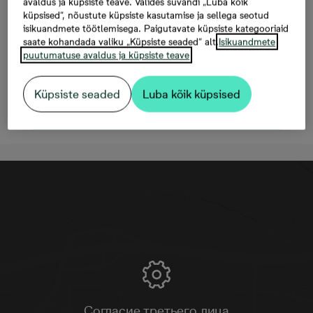
avaldus ja küpsiste teave. Valides suvandi „Luba kõik
Mäepealse 9/2-9, 3
küpsised“, nõustute küpsiste kasutamise ja sellega seotud
комнаты, 63,7 м²,
isikuandmete töötlemisega. Paigutavate küpsiste kategooriaid
saate kohandada valiku „Küpsiste seaded“ alt.
Isikuandmete
280 990 €
puutumatuse avaldus ja küpsiste teave
Küpsiste seaded
Luba kõik küpsised
Oставить контактную информацию
Согласие третьего лица