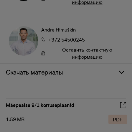
информацию
Andre Himuškin
+372 54500245
Oставить контактную
информацию
Скачать материалы
Mäepealse 9/1 korruseplaanid
1.59 MB
PDF