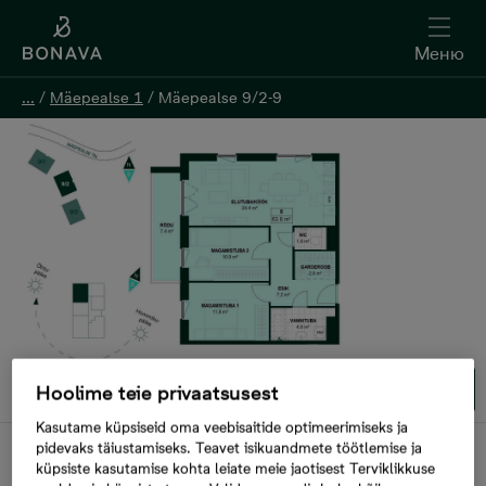
Меню
Меню
...
...
/
/
Mäepealse 1
Mäepealse 1
/
/
Mäepealse 9/2-9
Mäepealse 9/2-9
Oставить контактную информацию
1/1
Hoolime teie privaatsusest
Kasutame küpsiseid oma veebisaitide optimeerimiseks ja
pidevaks täiustamiseks. Teavet isikuandmete töötlemise ja
В продаже
küpsiste kasutamise kohta leiate meie jaotisest Terviklikkuse