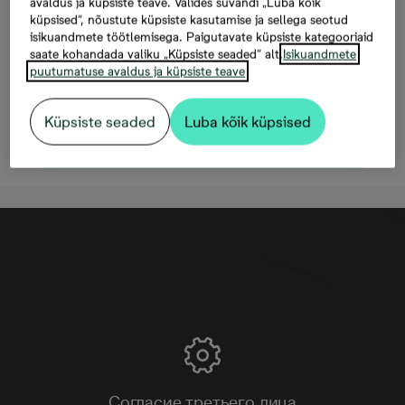
avaldus ja küpsiste teave. Valides suvandi „Luba kõik
Mäepealse 9/2-41, 2
küpsised“, nõustute küpsiste kasutamise ja sellega seotud
комнаты, 42 м²,
isikuandmete töötlemisega. Paigutavate küpsiste kategooriaid
saate kohandada valiku „Küpsiste seaded“ alt.
Isikuandmete
204 190 €
puutumatuse avaldus ja küpsiste teave
Küpsiste seaded
Luba kõik küpsised
Oставить контактную информацию
Согласие третьего лица