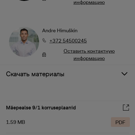
информацию
Andre Himuškin
+372 54500245
Oставить контактную
информацию
Скачать материалы
Mäepealse 9/1 korruseplaanid
1.59 MB
PDF