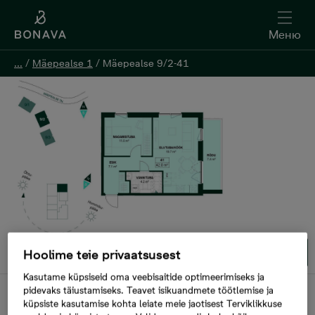
Меню
Меню
...
...
/
/
Mäepealse 1
Mäepealse 1
/
/
Mäepealse 9/2-41
Mäepealse 9/2-41
Oставить контактную информацию
1/1
Hoolime teie privaatsusest
Kasutame küpsiseid oma veebisaitide optimeerimiseks ja
pidevaks täiustamiseks. Teavet isikuandmete töötlemise ja
В продаже
küpsiste kasutamise kohta leiate meie jaotisest Terviklikkuse