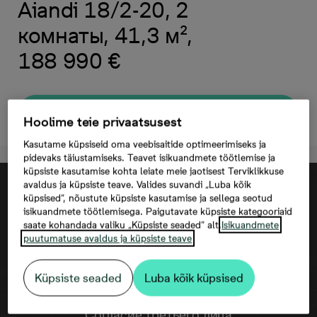
Aiandi 18/2-20, 2
комнаты, 41,3 м²,
188 990 €
Oставить контактную информацию
Hoolime teie privaatsusest
Kasutame küpsiseid oma veebisaitide optimeerimiseks ja
pidevaks täiustamiseks. Teavet isikuandmete töötlemise ja
küpsiste kasutamise kohta leiate meie jaotisest Terviklikkuse
avaldus ja küpsiste teave. Valides suvandi „Luba kõik
küpsised“, nõustute küpsiste kasutamise ja sellega seotud
isikuandmete töötlemisega. Paigutavate küpsiste kategooriaid
saate kohandada valiku „Küpsiste seaded“ alt.
Isikuandmete
puutumatuse avaldus ja küpsiste teave
Küpsiste seaded
Luba kõik küpsised
Согласие третьего лица