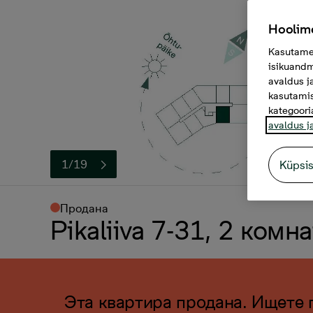
Hoolime
Kasutame 
isikuandm
avaldus j
kasutamis
kategoori
avaldus j
1/19
Küpsi
Продана
Pikaliiva 7-31, 2 комн
Эта квартира продана. Ищете 