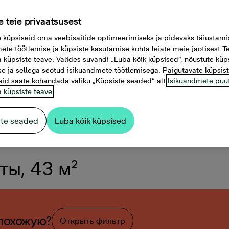
 teie privaatsusest
küpsiseid oma veebisaitide optimeerimiseks ja pidevaks täiustami
ete töötlemise ja küpsiste kasutamise kohta leiate meie jaotisest Te
a küpsiste teave. Valides suvandi „Luba kõik küpsised“, nõustute küp
e ja sellega seotud isikuandmete töötlemisega. Paigutavate küpsis
aid saate kohandada valiku „Küpsiste seaded“ alt.
Isikuandmete puu
a küpsiste teave
ste seaded
Luba kõik küpsised
аты, 43 м²
похожую?
Открыть фильтр