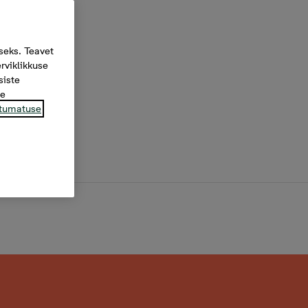
seks. Teavet
rviklikkuse
siste
te
tumatuse