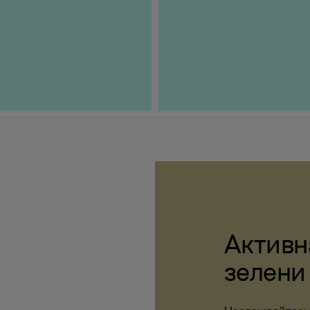
Активн
зелени