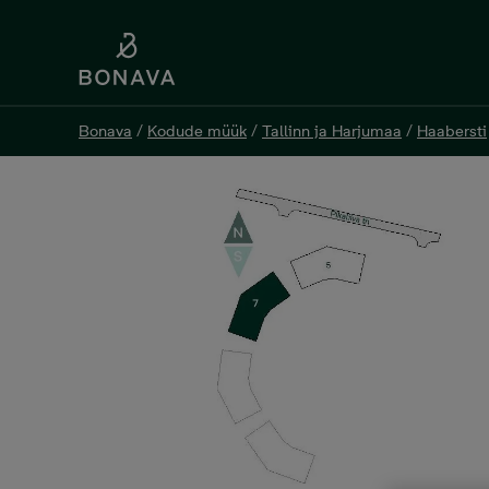
Bonava
Bonava
/
/
Kodude müük
Kodude müük
/
/
Tallinn ja Harjumaa
Tallinn ja Harjumaa
/
/
Haabersti
Haabersti
Pikaliiva 7-31, 2 комнаты, 