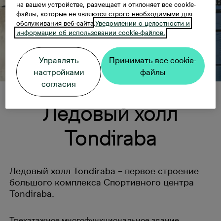
на вашем устройстве, размещает и отклоняет все cookie-
файлы, которые не являются строго необходимыми для
обслуживания веб-сайта.
Уведомлении о целостности и
информации об использовании cookie-файлов.
Управлять
Принимать все cookie-
настройками
файлы
согласия
Ледовый холл
Tondiraba
Ледовый холл Tondiraba – первое строение
большого комплекса Спортивного центра
Tondiraba.
Трехэтажное многофункциональное здание